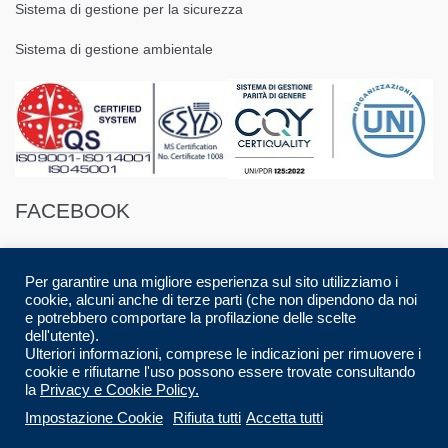
Sistema di gestione per la sicurezza
Sistema di gestione ambientale
FACEBOOK
Per garantire una migliore esperienza sul sito utilizziamo i
cookie, alcuni anche di terze parti (che non dipendono da noi
e potrebbero comportare la profilazione delle scelte
dell'utente).
© 2016 Spazio88 S.r.l. p.i. 08283280017 | Developed by
Luca Musolino
|
Ulteriori informazioni, comprese le indicazioni per rimuovere i
Designed by
AdContent |
All Rights Reserved.
cookie e rifiutarne l'uso possono essere trovate consultando
la
Privacy e Cookie Policy.
CARRELLO
CHECKOUT
HOME
Impostazione Cookie
Rifiuta tutti
Accetta tutti