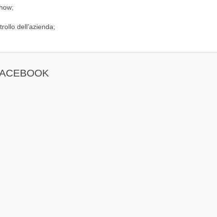
 how;
ollo dell’azienda;
FACEBOOK