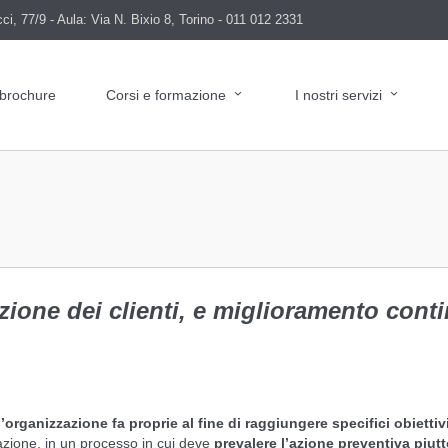
i, 77/9 - Aula: Via N. Bixio 8, Torino - 011 012 2331
 brochure
Corsi e formazione
I nostri servizi
zione dei clienti, e miglioramento cont
organizzazione fa proprie al fine di raggiungere specifici obiettiv
zazione, in un processo in cui deve
prevalere l’azione preventiva piutt