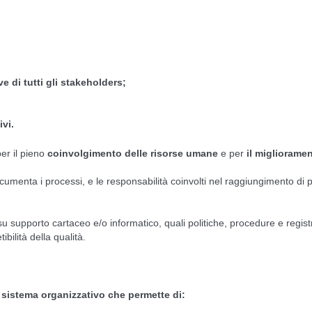
ve di tutti gli stakeholders;
vi.
per il pieno
coinvolgimento
delle risorse umane
e per
il migliorame
menta i processi, e le responsabilità coinvolti nel raggiungimento di poli
u supporto cartaceo e/o informatico, quali politiche, procedure e regis
ibilità della qualità.
sistema organizzativo che permette di: