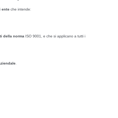
si ente
che intende:
iti della norma
ISO 9001, e che si applicano a tutti i
aziendale
.