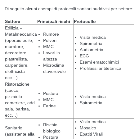
Di seguito alcuni esempi di protocolli sanitari suddivisi per settore:
Settore
Principali rischi
Protocollo
Edilizia –
Metalmeccanica
Rumore
Visita medica
(operaio edile,
Polveri
Spirometria
muratore,
MMC
Audiometria
decoratore,
Lavori in
ECG
piastrellista,
altezza
Esami ematochimici
carpentiere,
Microclima
Profilassi antitetanica
elettricista
sfavorevole
ecc…)
Ristorazione
(cuoco,
Postura
pizzaiolo
Visita medica
MMC
cameriere, add.
Spirometria
Farine
sala, barista,
ecc…)
Visita medica
Rischio
Sanitario
Mosaico
biologico
(assistente alla
Epatiti Virali
Postura