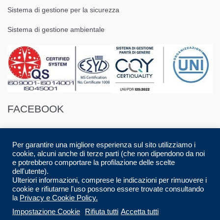
Sistema di gestione per la sicurezza
Sistema di gestione ambientale
FACEBOOK
Per garantire una migliore esperienza sul sito utilizziamo i
cookie, alcuni anche di terze parti (che non dipendono da noi
e potrebbero comportare la profilazione delle scelte
dell'utente).
© 2016 Spazio88 S.r.l. p.i. 08283280017 | Developed by
Luca Musolino
|
Ulteriori informazioni, comprese le indicazioni per rimuovere i
Designed by
AdContent |
All Rights Reserved.
cookie e rifiutarne l'uso possono essere trovate consultando
la
Privacy e Cookie Policy.
CARRELLO
CHECKOUT
HOME
Impostazione Cookie
Rifiuta tutti
Accetta tutti