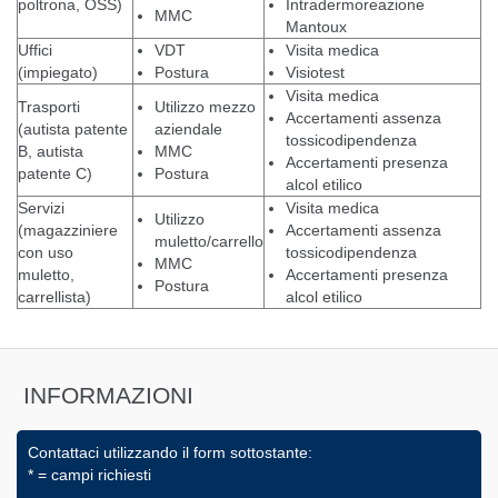
poltrona, OSS)
Intradermoreazione
MMC
Mantoux
Uffici
VDT
Visita medica
(impiegato)
Postura
Visiotest
Visita medica
Trasporti
Utilizzo mezzo
Accertamenti assenza
(autista patente
aziendale
tossicodipendenza
B, autista
MMC
Accertamenti presenza
patente C)
Postura
alcol etilico
Servizi
Visita medica
Utilizzo
(magazziniere
Accertamenti assenza
muletto/carrello
con uso
tossicodipendenza
MMC
muletto,
Accertamenti presenza
Postura
carrellista)
alcol etilico
INFORMAZIONI
Contattaci utilizzando il form sottostante:
* = campi richiesti