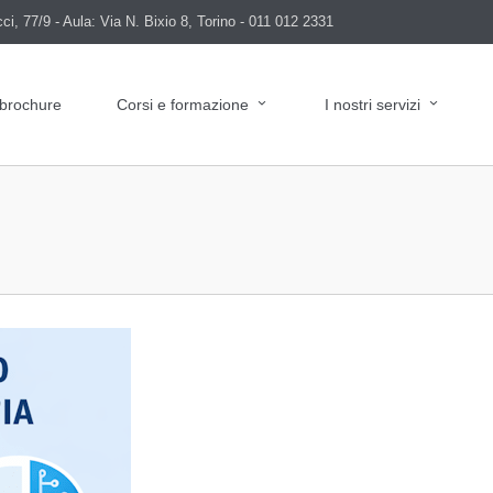
i, 77/9 - Aula: Via N. Bixio 8, Torino - 011 012 2331
 brochure
Corsi e formazione
I nostri servizi