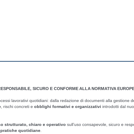
RESPONSABILE, SICURO E CONFORME ALLA NORMATIVA EUROP
rocessi lavorativi quotidiani: dalla redazione di documenti alla gestione 
e
, rischi concreti e
obblighi formativi e organizzativi
introdotti dal nu
o strutturato, chiaro e operativo
sull’uso consapevole, sicuro e respo
pratiche quotidiane
.