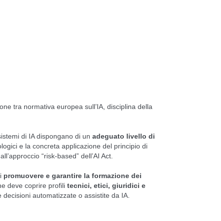
zione tra normativa europea sull’IA, disciplina della
sistemi di IA dispongano di un
adeguato livello di
logici e la concreta applicazione del principio di
all’approccio “risk-based” dell’AI Act.
di
promuovere e garantire la formazione dei
ne deve coprire profili
tecnici, etici, giuridici e
le decisioni automatizzate o assistite da IA.