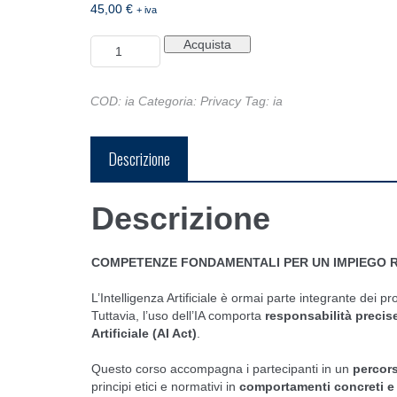
45,00
€
+ iva
Corso
Acquista
sull'uso
consapevole
dell'Intelligenza
COD:
ia
Categoria:
Privacy
Tag:
ia
Artificiale
quantità
Descrizione
Descrizione
COMPETENZE FONDAMENTALI PER UN IMPIEGO 
L’Intelligenza Artificiale è ormai parte integrante dei p
Tuttavia, l’uso dell’IA comporta
responsabilità precis
Artificiale (AI Act)
.
Questo corso accompagna i partecipanti in un
percors
principi etici e normativi in
comportamenti concreti e 