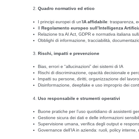
Quadro normativo ed etico
I principi europei di un’
IA affidabile
: trasparenza, e
Il
Regolamento europeo sull’Intelligenza Artificia
Relazione tra AI Act, GDPR e normativa italiana sull
Obblighi di informazione, tracciabilità, documentazi
Rischi, impatti e prevenzione
Bias, errori e “allucinazioni” dei sistemi di IA
Rischi di discriminazione, opacità decisionale e perd
Impatti su persone, diritti, organizzazione del lavo
Disinformazione, deepfake e uso improprio dei cont
Uso responsabile e strumenti operativi
Buone pratiche per l’uso quotidiano di assistenti ge
Gestione sicura dei dati e delle informazioni sensibil
Supervisione umana, verifica degli output e responsa
Governance dell’IA in azienda: ruoli, policy interne, r