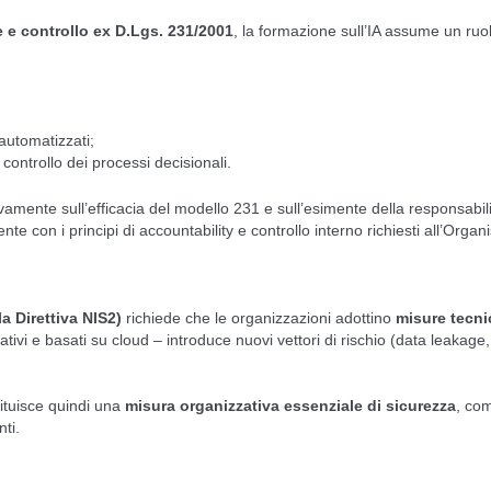
e e controllo ex D.Lgs. 231/2001
, la formazione sull’IA assume un ruo
 automatizzati;
 controllo dei processi decisionali.
ente sull’efficacia del modello 231 e sull’esimente della responsabilit
te con i principi di accountability e controllo interno richiesti all’Organ
a Direttiva NIS2)
richiede che le organizzazioni adottino
misure tecni
erativi e basati su cloud – introduce nuovi vettori di rischio (data leakag
tituisce quindi una
misura organizzativa essenziale di sicurezza
, com
nti.