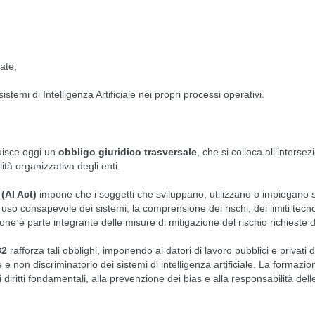
ate;
stemi di Intelligenza Artificiale nei propri processi operativi.
tuisce oggi un
obbligo giuridico trasversale
, che si colloca all’interse
ità organizzativa degli enti.
(AI Act)
impone che i soggetti che sviluppano, utilizzano o impiegano 
 uso consapevole dei sistemi, la comprensione dei rischi, dei limiti tecno
one è parte integrante delle misure di mitigazione del rischio richieste d
32
rafforza tali obblighi, imponendo ai datori di lavoro pubblici e privati 
e e non discriminatorio dei sistemi di intelligenza artificiale. La formazio
i diritti fondamentali, alla prevenzione dei bias e alla responsabilità del