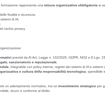
 la formazione rappresenta una
misura organizzativa obbligatoria
ai s
delle finalità e sicurezza;
 sistemi di IA;
;
el rischio privacy.
organizzazione:
rmativi
previsti da AI Act, Legge n. 132/2025, GDPR, NIS2 e D.Lgs. 2
egale, sanzionatorio e reputazionale
;
ndale
, integrabile con policy interne, registri dei sistemi di IA e sistemi d
rganizzativa e cultura della responsabilità tecnologica
, spendibile i
di solo un adempimento normativo, ma un
investimento strategico
per g
ibile, sicuro e conforme al diritto.