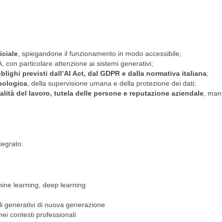
iciale
, spiegandone il funzionamento in modo accessibile;
A, con particolare attenzione ai sistemi generativi;
blighi previsti dall’AI Act, dal GDPR e dalla normativa italiana
;
cnologica
, della supervisione umana e della protezione dei dati;
ualità del lavoro, tutela delle persone e reputazione aziendale
, man
tegrato:
hine learning, deep learning
lli generativi di nuova generazione
 nei contesti professionali