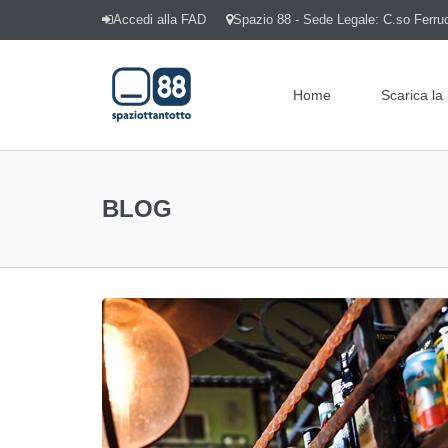
Accedi alla FAD
Spazio 88 - Sede Legale: C.so Ferrucc
Home
Scarica la
BLOG