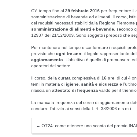
C’è tempo fino al
29 febbraio 2016
per frequentare il 
somministrazione di bevande ed alimenti. Il corso, istitu
dei requisiti necessari stabiliti dalla Regione Piemonte 
somministrazione di alimenti e bevande
, secondo q
12937 del 21/12/2009. Sono soggetti i preposti che se
Per mantenere nel tempo e confermare i requisiti profess
previsto che
ogni tre anni
il legale rappresentante dell
aggiornamento
. L’obiettivo è quello di promuovere ed 
operatori del settore.
Il corso, della durata complessiva di
16 ore
, di cui 4 on
temi in materia di
igiene
,
sanità
e
sicurezza
e l’ultim
rilascia un
attestato di frequenza
valido per il trienni
La mancata frequenza del corso di aggiornamento determ
condurre l’attività ai sensi della L.R. 38/2006 e s.m.i.
←
OT24: come ottenere uno sconto del premio INA