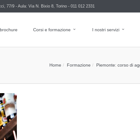
i, 77/9 - Aula: Via N. Bixio 8, Torino - 011 012 2331
 brochure
Corsi e formazione
I nostri servizi
Home
Formazione
Piemonte: corso di ag