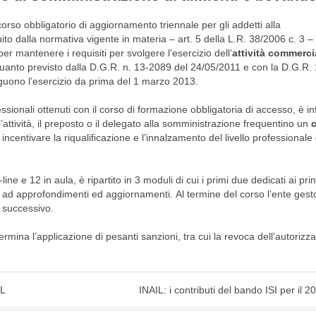
corso obbligatorio di aggiornamento triennale per gli addetti alla
ito dalla normativa vigente in materia – art. 5 della L.R. 38/2006 c. 3 –
per mantenere i requisiti per svolgere l’esercizio dell’
attività commerci
uanto previsto dalla D.G.R. n. 13-2089 del 24/05/2011 e con la D.G.R.
guono l’esercizio da prima del 1 marzo 2013.
ionali ottenuti con il corso di formazione obbligatoria di accesso, è inf
’attività, il preposto o il delegato alla somministrazione frequentino un
c
incentivare la riqualificazione e l’innalzamento del livello professionale 
-line e 12 in aula, è ripartito in 3 moduli di cui i primi due dedicati ai prin
o ad approfondimenti ed aggiornamenti. Al termine del corso l’ente gest
o successivo.
ina l’applicazione di pesanti sanzioni, tra cui la revoca dell’autorizz
IL
INAIL: i contributi del bando ISI per il 