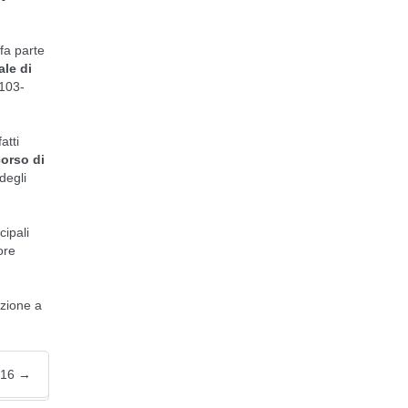
 fa parte
ale di
 103-
atti
orso di
degli
cipali
ore
azione a
2016
→