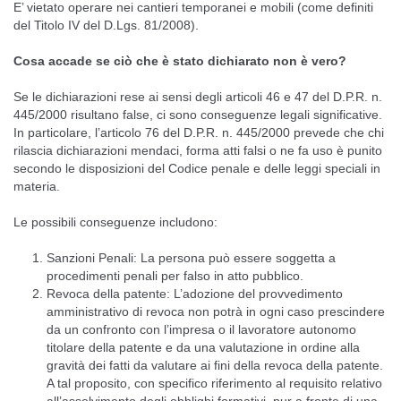
E’ vietato operare nei cantieri temporanei e mobili (come definiti
del Titolo IV del D.Lgs. 81/2008).
Cosa accade se ciò che è stato dichiarato non è vero?
Se le dichiarazioni rese ai sensi degli articoli 46 e 47 del D.P.R. n.
445/2000 risultano false, ci sono conseguenze legali significative.
In particolare, l’articolo 76 del D.P.R. n. 445/2000 prevede che chi
rilascia dichiarazioni mendaci, forma atti falsi o ne fa uso è punito
secondo le disposizioni del Codice penale e delle leggi speciali in
materia.
Le possibili conseguenze includono:
Sanzioni Penali: La persona può essere soggetta a
procedimenti penali per falso in atto pubblico.
Revoca della patente: L’adozione del provvedimento
amministrativo di revoca non potrà in ogni caso prescindere
da un confronto con l’impresa o il lavoratore autonomo
titolare della patente e da una valutazione in ordine alla
gravità dei fatti da valutare ai fini della revoca della patente.
A tal proposito, con specifico riferimento al requisito relativo
all’assolvimento degli obblighi formativi, pur a fronte di una