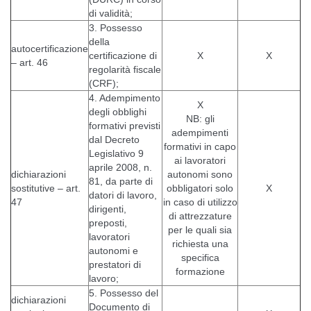
di validità;
3. Possesso
della
autocertificazione
certificazione di
X
X
– art. 46
regolarità fiscale
(CRF);
4. Adempimento
X
degli obblighi
NB: gli
formativi previsti
adempimenti
dal Decreto
formativi in capo
Legislativo 9
ai lavoratori
aprile 2008, n.
dichiarazioni
autonomi sono
81, da parte di
sostitutive – art.
obbligatori solo
X
datori di lavoro,
47
in caso di utilizzo
dirigenti,
di attrezzature
preposti,
per le quali sia
lavoratori
richiesta una
autonomi e
specifica
prestatori di
formazione
lavoro;
5. Possesso del
dichiarazioni
Documento di