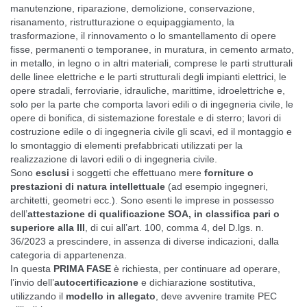
manutenzione, riparazione, demolizione, conservazione,
risanamento, ristrutturazione o equipaggiamento, la
trasformazione, il rinnovamento o lo smantellamento di opere
fisse, permanenti o temporanee, in muratura, in cemento armato,
in metallo, in legno o in altri materiali, comprese le parti strutturali
delle linee elettriche e le parti strutturali degli impianti elettrici, le
opere stradali, ferroviarie, idrauliche, marittime, idroelettriche e,
solo per la parte che comporta lavori edili o di ingegneria civile, le
opere di bonifica, di sistemazione forestale e di sterro; lavori di
costruzione edile o di ingegneria civile gli scavi, ed il montaggio e
lo smontaggio di elementi prefabbricati utilizzati per la
realizzazione di lavori edili o di ingegneria civile.
Sono
esclusi
i soggetti che effettuano mere
forniture o
prestazioni di natura intellettuale
(ad esempio ingegneri,
architetti, geometri ecc.). Sono esenti le imprese in possesso
dell’
attestazione di qualificazione SOA, in classifica pari o
superiore alla III
, di cui all’art. 100, comma 4, del D.lgs. n.
36/2023 a prescindere, in assenza di diverse indicazioni, dalla
categoria di appartenenza.
In questa
PRIMA FASE
è richiesta, per continuare ad operare,
l’invio dell’
autocertificazione
e dichiarazione sostitutiva,
utilizzando il
modello in allegato
, deve avvenire tramite PEC