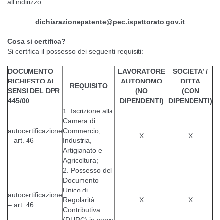
all’indirizzo:
dichiarazionepatente@pec.ispettorato.gov.it
Cosa si certifica?
Si certifica il possesso dei seguenti requisiti:
DOCUMENTO
LAVORATORE
SOCIETA’ /
RICHIESTO AI
AUTONOMO
DITTA
REQUISITO
SENSI DEL DPR
(NO
(CON
445/00
DIPENDENTI)
DIPENDENTI)
1. Iscrizione alla
Camera di
autocertificazione
Commercio,
X
X
– art. 46
Industria,
Artigianato e
Agricoltura;
2. Possesso del
Documento
Unico di
autocertificazione
Regolarità
X
X
– art. 46
Contributiva
(DURC) in corso