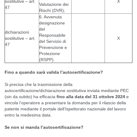
sostitutive – art.
X
Valutazione dei
47
Rischi (DVR);
6. Avvenuta
designazione
del
dichiarazioni
Responsabile
sostitutive – art.
X
del Servizio di
47
Prevenzione e
Protezione
(RSPP).
Fino a quando sarà valida l’autocertificazione?
Si precisa che la trasmissione della
autocertificazione/dichiarazione sostitutiva inviata mediante PEC
(sin da subito) ha efficacia
fino alla data del 31 ottobre 2024
e
vincola l’operatore a presentare la domanda per il rilascio della
patente mediante il portale dell’Ispettorato nazionale del lavoro
entro la medesima data.
Se non si manda l’autocertificazione?