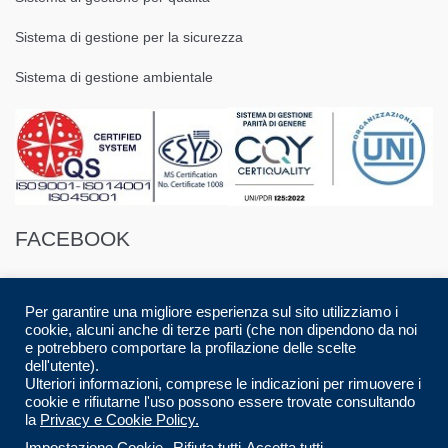
Sistema di gestione per la sicurezza
Sistema di gestione ambientale
FACEBOOK
Per garantire una migliore esperienza sul sito utilizziamo i
cookie, alcuni anche di terze parti (che non dipendono da noi
e potrebbero comportare la profilazione delle scelte
dell'utente).
© 2016 Spazio88 S.r.l. p.i. 08283280017 | Developed by
Luca Musolino
|
Ulteriori informazioni, comprese le indicazioni per rimuovere i
Designed by
AdContent |
All Rights Reserved.
cookie e rifiutarne l'uso possono essere trovate consultando
la
Privacy e Cookie Policy.
CARRELLO
CHECKOUT
HOME