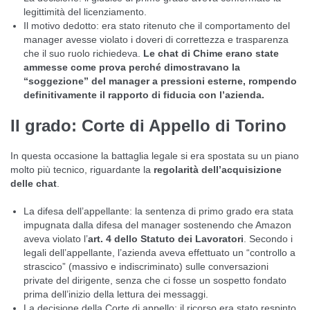
legittimità del licenziamento.
Il motivo dedotto: era stato ritenuto che il comportamento del
manager avesse violato i doveri di correttezza e trasparenza
che il suo ruolo richiedeva.
Le chat di Chime erano state
ammesse come prova perché dimostravano la
“soggezione” del manager a pressioni esterne, rompendo
definitivamente il rapporto di fiducia con l’azienda.
II grado: Corte di Appello di Torino
In questa occasione la battaglia legale si era spostata su un piano
molto più tecnico, riguardante la
regolarità dell’acquisizione
delle chat
.
La difesa dell’appellante: la sentenza di primo grado era stata
impugnata dalla difesa del manager sostenendo che Amazon
aveva violato l’
art. 4 dello Statuto dei Lavoratori
. Secondo i
legali dell’appellante, l’azienda aveva effettuato un “controllo a
strascico” (massivo e indiscriminato) sulle conversazioni
private del dirigente, senza che ci fosse un sospetto fondato
prima dell’inizio della lettura dei messaggi.
La decisione della Corte di appello: il ricorso era stato respinto,