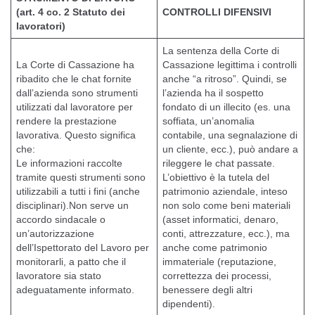
(art. 4 co. 2 Statuto dei
CONTROLLI DIFENSIVI
lavoratori)
La sentenza della Corte di
La Corte di Cassazione ha
Cassazione legittima i controlli
ribadito che le chat fornite
anche “a ritroso”. Quindi, se
dall’azienda sono strumenti
l’azienda ha il sospetto
utilizzati dal lavoratore per
fondato di un illecito (es. una
rendere la prestazione
soffiata, un’anomalia
lavorativa. Questo significa
contabile, una segnalazione di
che:
un cliente, ecc.), può andare a
Le informazioni raccolte
rileggere le chat passate.
tramite questi strumenti sono
L’obiettivo è la tutela del
utilizzabili a tutti i fini (anche
patrimonio aziendale, inteso
disciplinari).Non serve un
non solo come beni materiali
accordo sindacale o
(asset informatici, denaro,
un’autorizzazione
conti, attrezzature, ecc.), ma
dell’Ispettorato del Lavoro per
anche come patrimonio
monitorarli, a patto che il
immateriale (reputazione,
lavoratore sia stato
correttezza dei processi,
adeguatamente informato.
benessere degli altri
dipendenti).