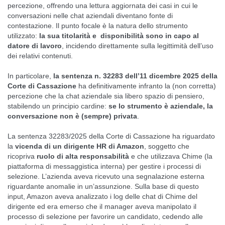
percezione, offrendo una lettura aggiornata dei casi in cui le
conversazioni nelle chat aziendali diventano fonte di
contestazione. Il punto focale è la natura dello strumento
utilizzato:
la sua titolarità e disponibilità sono in capo al
datore di lavoro
, incidendo direttamente sulla legittimità dell’uso
dei relativi contenuti.
In particolare,
la sentenza n. 32283 dell’11 dicembre 2025 della
Corte di Cassazione
ha definitivamente infranto la (non corretta)
percezione che la chat aziendale sia libero spazio di pensiero,
stabilendo un principio cardine:
se lo strumento è aziendale, la
conversazione non è (sempre) privata
.
La sentenza 32283/2025 della Corte di Cassazione ha riguardato
la
vicenda di un dirigente HR di Amazon
, soggetto che
ricopriva
ruolo di alta responsabilità
e che utilizzava Chime (la
piattaforma di messaggistica interna) per gestire i processi di
selezione. L’azienda aveva ricevuto una segnalazione esterna
riguardante anomalie in un’assunzione. Sulla base di questo
input, Amazon aveva analizzato i log delle chat di Chime del
dirigente ed era emerso che il manager aveva manipolato il
processo di selezione per favorire un candidato, cedendo alle