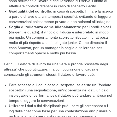
sono strumenti di lavoro e che l’azienda si riserva il diritto di
effettuare controlli difensivi in caso di sospetto illecito.
Gradualità del controllo
: in caso di sospetti, limitare la ricerca
a parole chiave o archi temporali specifici, evitando di leggere
conversazioni palesemente private o non attinenti all’indagine.
Soglia di tolleranza come bilanciamento
: per i profili apicali
(dirigenti e quadri), il vincolo di fiducia è interpretato in modo
più rigido. Un comportamento scorretto rilevato in chat pesa
molto di più rispetto a un impiegato junior. Come dimostra il
caso Amazon, per un manager la soglia di tolleranza per
comportamenti opachi è molto più bassa.
Per cui, il datore di lavoro ha una vera e propria “cassetta degli
attrezzi” che può utilizzare, ma con cognizione di causa e
conoscendo gli strumenti stessi. Il datore di lavoro può:
Fare accesso ai Log in caso di sospetto: se esiste un “fondato
sospetto” (una segnalazione, un’incoerenza nei dati, un calo
inspiegabile di performance), il datore può andare a ritroso nel
tempo e leggere le conversazioni.
Utilizzare i dati a fini disciplinari: può usare gli screenshot o i
log delle chat come base per una contestazione disciplinare o
un licenziamento per giusta causa (senza preavviso).