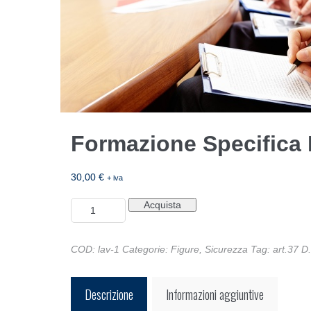
Formazione Specifica
30,00
€
+ iva
Formazione
Acquista
Specifica
Rischio
Basso
COD:
lav-1
Categorie:
Figure
,
Sicurezza
Tag:
art.37 D
quantità
Descrizione
Informazioni aggiuntive