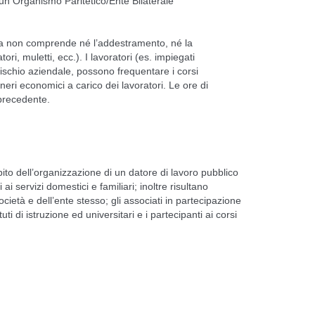
un Organismo Paritetico/Ente Bilaterale
ca non comprende né l’addestramento, né la
ori, muletti, ecc.). I lavoratori (es. impiegati
rischio aziendale, possono frequentare i corsi
eri economici a carico dei lavoratori. Le ore di
 precedente.
bito dell’organizzazione di un datore di lavoro pubblico
i servizi domestici e familiari; inoltre risultano
ocietà e dell’ente stesso; gli associati in partecipazione
ituti di istruzione ed universitari e i partecipanti ai corsi