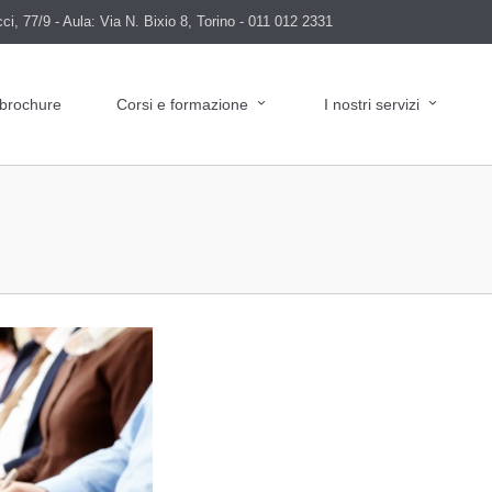
i, 77/9 - Aula: Via N. Bixio 8, Torino - 011 012 2331
 brochure
Corsi e formazione
I nostri servizi