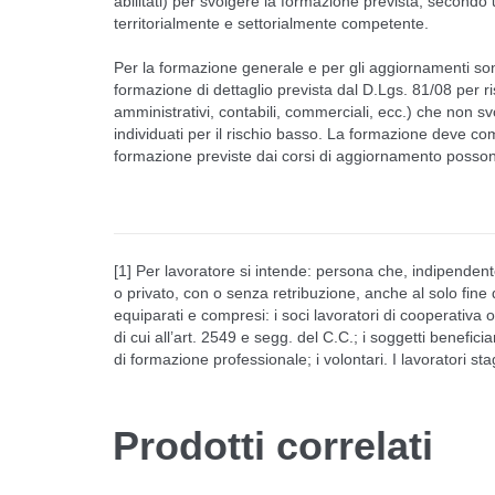
abilitati) per svolgere la formazione prevista, second
territorialmente e settorialmente competente.
Per la formazione generale e per gli aggiornamenti s
formazione di dettaglio prevista dal D.Lgs. 81/08 per risc
amministrativi, contabili, commerciali, ecc.) che non sv
individuati per il rischio basso. La formazione deve co
formazione previste dai corsi di aggiornamento posson
[1] Per lavoratore si intende: persona che, indipendente
o privato, con o senza retribuzione, anche al solo fine d
equiparati e compresi: i soci lavoratori di cooperativa o 
di cui all’art. 2549 e segg. del C.C.; i soggetti beneficiari
di formazione professionale; i volontari. I lavoratori st
Prodotti correlati