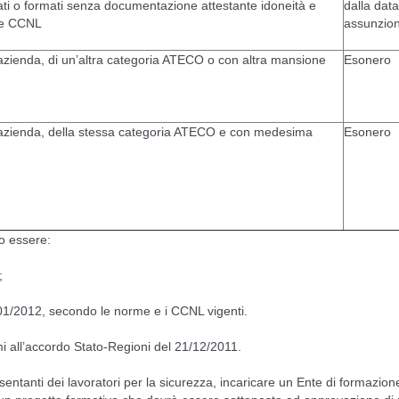
i o formati senza documentazione attestante idoneità e
dalla data
 e CCNL
assunzion
 azienda, di un’altra categoria ATECO o con altra mansione
Esonero
a azienda, della stessa categoria ATECO e con medesima
Esonero
no essere:
;
1/2012, secondo le norme e i CCNL vigenti.
mi all’accordo Stato-Regioni del 21/12/2011.
sentanti dei lavoratori per la sicurezza, incaricare un Ente di formazione