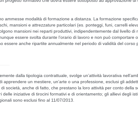
o un progetto formativo che dovrà essere sottoposto ad approvazione di 
ono ammesse modalità di formazione a distanza. La formazione specifi
hi, mansioni e attrezzature particolari (es. ponteggi, funi, carrelli elevat
olgono mansioni nei reparti produttivi, indipendentemente dal livello di 
munque essere svolta durante l’orario di lavoro e non può comportare on
o essere anche ripartite annualmente nel periodo di validità del corso
mente dalla tipologia contrattuale, svolge un’attività lavorativa nell’am
i apprendere un mestiere, un’arte o una professione, esclusi gli addetti a
di società, anche di fatto, che prestano la loro attività per conto della s
 delle iniziative di tirocini formativi e di orientamento; gli allievi degli ist
agionali sono esclusi fino al 11/07/2013.