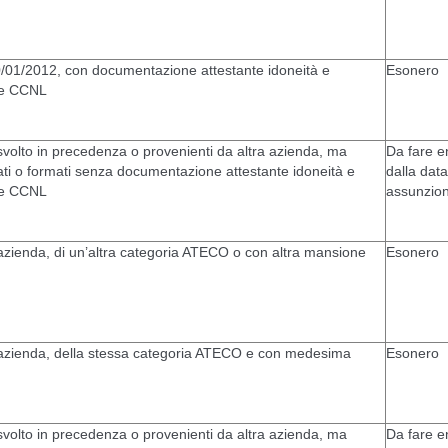
0/01/2012, con documentazione attestante idoneità e
Esonero
 e CCNL
svolto in precedenza o provenienti da altra azienda, ma
Da fare e
i o formati senza documentazione attestante idoneità e
dalla data
 e CCNL
assunzion
 azienda, di un’altra categoria ATECO o con altra mansione
Esonero
a azienda, della stessa categoria ATECO e con medesima
Esonero
svolto in precedenza o provenienti da altra azienda, ma
Da fare e