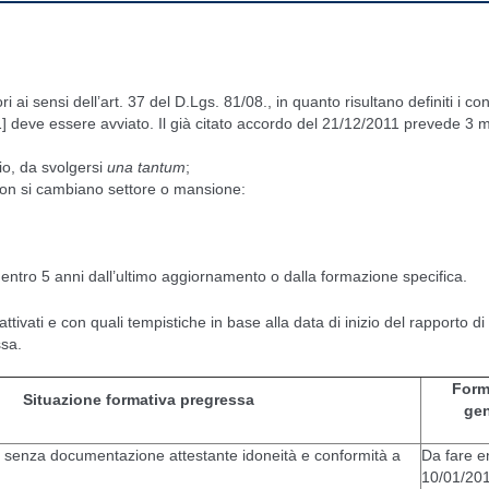
 ai sensi dell’art. 37 del D.Lgs. 81/08., in quanto risultano definiti i co
] deve essere avviato. Il già citato accordo del 21/12/2011 prevede 3 m
hio, da svolgersi
una tantum
;
non si cambiano settore o mansione:
io, entro 5 anni dall’ultimo aggiornamento o dalla formazione specifica.
ivati e con quali tempistiche in base alla data di inizio del rapporto d
ssa.
Form
Situazione formativa pregressa
gen
i senza documentazione attestante idoneità e conformità a
Da fare e
10/01/201