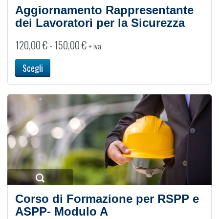
Aggiornamento Rappresentante
dei Lavoratori per la Sicurezza
Fascia
120,00
€
-
150,00
€
+ iva
di
prezzo:
Scegli
da
120,00 €
a
150,00 €
Corso di Formazione per RSPP e
ASPP- Modulo A