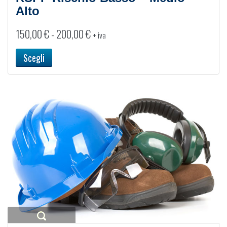
Alto
Fascia
150,00
€
-
200,00
€
+ iva
di
prezzo:
Scegli
da
150,00 €
a
200,00 €