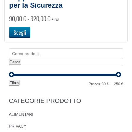
per la Sicurezza
Fascia
90,00
€
-
320,00
€
+ iva
di
prezzo:
Scegli
da
90,00 €
Cerca:
a
320,00 €
Cerca
Filtra
Prez
Prez
Prezzo:
30 €
—
250 €
Min
Max
CATEGORIE PRODOTTO
ALIMENTARI
PRIVACY