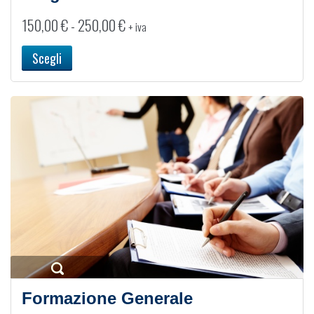
Fascia
150,00
€
-
250,00
€
+ iva
di
prezzo:
Scegli
da
150,00 €
a
250,00 €
Formazione Generale