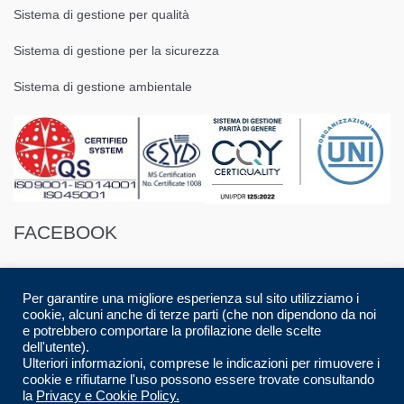
Sistema di gestione per qualità
Sistema di gestione per la sicurezza
Sistema di gestione ambientale
FACEBOOK
Per garantire una migliore esperienza sul sito utilizziamo i
cookie, alcuni anche di terze parti (che non dipendono da noi
e potrebbero comportare la profilazione delle scelte
dell'utente).
© 2016 Spazio88 S.r.l. p.i. 08283280017 | Developed by
Luca Musolino
|
Ulteriori informazioni, comprese le indicazioni per rimuovere i
Designed by
AdContent |
All Rights Reserved.
cookie e rifiutarne l'uso possono essere trovate consultando
la
Privacy e Cookie Policy.
CARRELLO
CHECKOUT
HOME