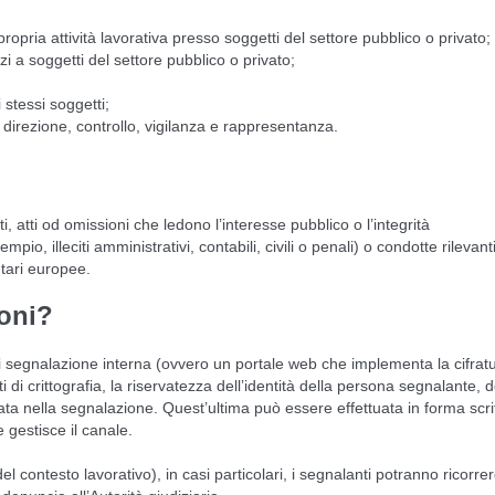
propria attività lavorativa presso soggetti del settore pubblico o privato;
zi a soggetti del settore pubblico o privato;
 stessi soggetti;
 direzione, controllo, vigilanza e rappresentanza.
tti od omissioni che ledono l’interesse pubblico o l’integrità
pio, illeciti amministrativi, contabili, civili o penali) o condotte rilevant
tari europee.
oni?
 di segnalazione interna (ovvero un portale web che implementa la cifrat
 di crittografia, la riservatezza dell’identità della persona segnalante, d
 nella segnalazione. Quest’ultima può essere effettuata in forma scrit
 gestisce il canale.
l contesto lavorativo), in casi particolari, i segnalanti potranno ricorre