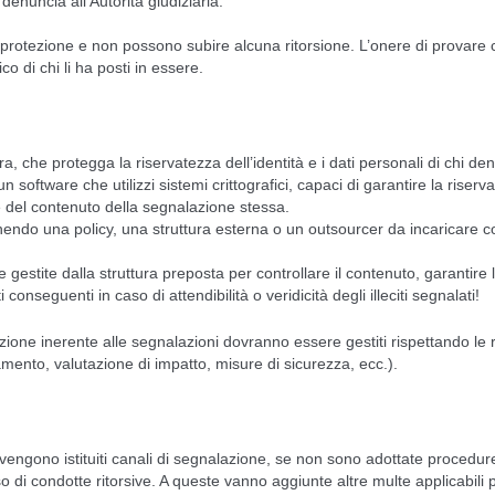
denuncia all’Autorità giudiziaria.
 protezione e non possono subire alcuna ritorsione. L’onere di provare c
o di chi li ha posti in essere.
, che protegga la riservatezza dell’identità e i dati personali di chi de
un software che utilizzi sistemi crittografici, capaci di garantire la riserv
 e del contenuto della segnalazione stessa.
inendo una policy, una struttura esterna o un outsourcer da incaricare 
gestite dalla struttura preposta per controllare il contenuto, garantire l
onseguenti in caso di attendibilità o veridicità degli illeciti segnalati!
azione inerente alle segnalazioni dovranno essere gestiti rispettando le 
ttamento, valutazione di impatto, misure di sicurezza, ecc.).
vengono istituiti canali di segnalazione, se non sono adottate procedur
so di condotte ritorsive. A queste vanno aggiunte altre multe applicabili p