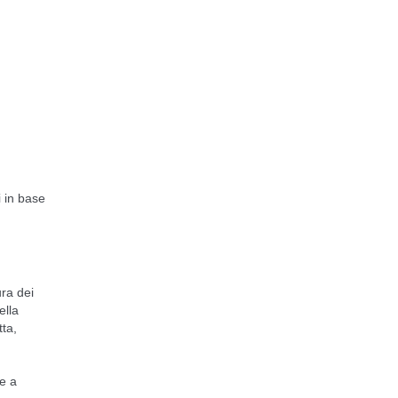
i in base
ura dei
ella
ta,
re a