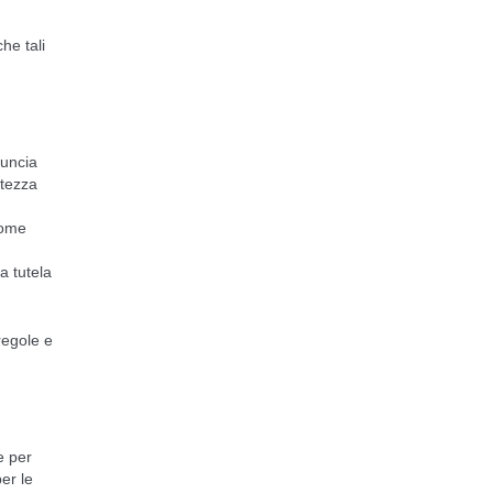
he tali
nuncia
atezza
come
a tutela
regole e
e per
er le