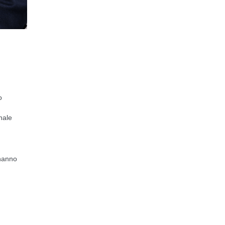
o
nale
 hanno