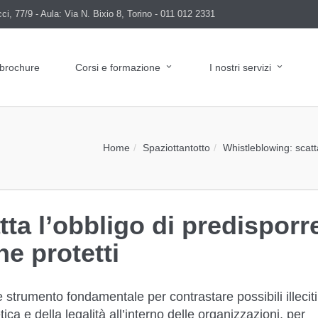
i, 77/9 - Aula: Via N. Bixio 8, Torino - 011 012 2331
 brochure
Corsi e formazione
I nostri servizi
Home
Spaziottantotto
Whistleblowing: scatta
ta l’obbligo di predisporr
ne protetti
strumento fondamentale per contrastare possibili illeciti
tica e della legalità all’interno delle organizzazioni, per