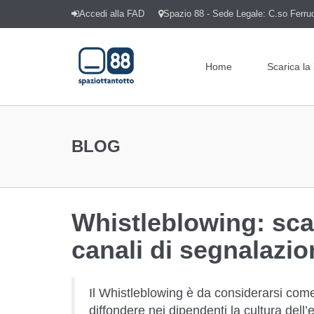
Accedi alla FAD
Spazio 88 - Sede Legale: C.so Ferrucc
Home
Scarica la
BLOG
Whistleblowing: scat
canali di segnalazio
Il Whistleblowing è da considerarsi come 
diffondere nei dipendenti la cultura dell’e