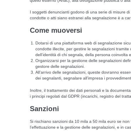
quello esterno (Anac), alla divulgazione pubblica o alla 
I soggetti denuncianti godono di una serie di misure di
condotte o atti siano estranei alla segnalazione è a caric
Come muoversi
Dotarsi di una piattaforma web di segnalazione sicura
condotte illecite, per gestire le segnalazioni tramite 
dell’identità di chi segnala, della persona coinvolta
Organizzarsi per la gestione delle segnalazioni def
gestore delle segnalazioni.
All’arrivo delle segnalazioni, queste dovranno essere 
dei segnalanti, segnalare all’impresa i provvedimenti c
Inoltre, il trattamento dei dati personali e la document
i principi regolati dal GDPR (incarichi, registro del tra
Sanzioni
Si rischiano sanzioni da 10 mila a 50 mila euro se non 
l’effettuazione e la gestione delle segnalazioni, e in ca