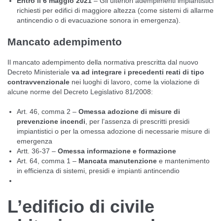
Entro il 6 maggio 2021
– Gli ulteriori adempimenti impiantistici
richiesti per edifici di maggiore altezza (come sistemi di allarme
antincendio o di evacuazione sonora in emergenza).
Mancato adempimento
Il mancato adempimento della normativa prescritta dal nuovo
Decreto Ministeriale
va ad integrare i precedenti reati di tipo
contravvenzionale
nei luoghi di lavoro, come la violazione di
alcune norme del Decreto Legislativo 81/2008:
Art. 46, comma 2 –
Omessa adozione di misure di
prevenzione incendi
, per l’assenza di prescritti presidi
impiantistici o per la omessa adozione di necessarie misure di
emergenza
Artt. 36-37 –
Omessa informazione e formazione
Art. 64, comma 1 –
Mancata manutenzione
e mantenimento
in efficienza di sistemi, presidi e impianti antincendio
L’edificio di civile