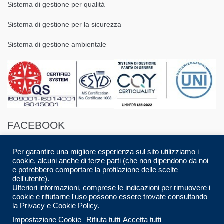
Sistema di gestione per qualità
Sistema di gestione per la sicurezza
Sistema di gestione ambientale
FACEBOOK
Per garantire una migliore esperienza sul sito utilizziamo i
cookie, alcuni anche di terze parti (che non dipendono da noi
e potrebbero comportare la profilazione delle scelte
dell'utente).
Ulteriori informazioni, comprese le indicazioni per rimuovere i
© 2016 Spazio88 S.r.l. p.i. 08283280017 | Developed by
Luca Musolino
|
cookie e rifiutarne l'uso possono essere trovate consultando
Designed by
AdContent |
All Rights Reserved.
la
Privacy e Cookie Policy.
Impostazione Cookie
Rifiuta tutti
Accetta tutti
CARRELLO
CHECKOUT
HOME