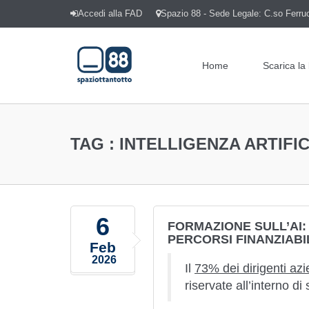
Accedi alla FAD
Spazio 88 - Sede Legale: C.so Ferrucc
Home
Scarica la
TAG :
INTELLIGENZA ARTIFI
6
FORMAZIONE SULL’AI
PERCORSI FINANZIABI
Feb
2026
Il
73% dei dirigenti azi
riservate all’interno di 