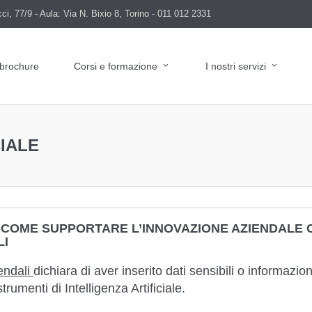
i, 77/9 - Aula: Via N. Bixio 8, Torino - 011 012 2331
 brochure
Corsi e formazione
I nostri servizi
CIALE
: COME SUPPORTARE L’INNOVAZIONE AZIENDALE 
LI
endali
dichiara di aver inserito dati sensibili o informazion
strumenti di Intelligenza Artificiale.