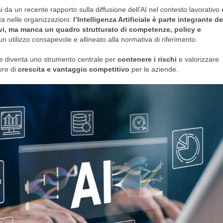
si da un recente rapporto sulla diffusione dell’AI nel contesto lavorativo 
ta nelle organizzazioni:
l’Intelligenza Artificiale è parte integrante de
ivi, ma manca un quadro strutturato di competenze, policy e
 utilizzo consapevole e allineato alla normativa di riferimento.
ne diventa uno strumento centrale per
contenere i rischi
e valorizzare
tore di
crescita e vantaggio competitivo
per le aziende.