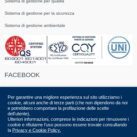
Sistema di gestione per qualità
Sistema di gestione per la sicurezza
Sistema di gestione ambientale
FACEBOOK
Per garantire una migliore esperienza sul sito utilizziamo i
cookie, alcuni anche di terze parti (che non dipendono da noi
e potrebbero comportare la profilazione delle scelte
dell'utente).
© 2016 Spazio88 S.r.l. p.i. 08283280017 | Developed by
Luca Musolino
|
Ulteriori informazioni, comprese le indicazioni per rimuovere i
Designed by
AdContent |
All Rights Reserved.
cookie e rifiutarne l'uso possono essere trovate consultando
la
Privacy e Cookie Policy.
CARRELLO
CHECKOUT
HOME