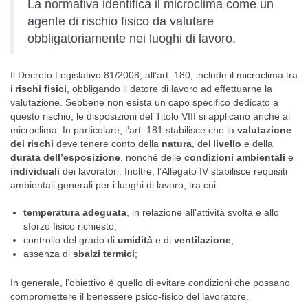
La normativa identifica il microclima come un
agente di rischio fisico da valutare
obbligatoriamente nei luoghi di lavoro.
Il Decreto Legislativo 81/2008, all’art. 180, include il microclima tra
i
rischi fisici
, obbligando il datore di lavoro ad effettuarne la
valutazione. Sebbene non esista un capo specifico dedicato a
questo rischio, le disposizioni del Titolo VIII si applicano anche al
microclima. In particolare, l’art. 181 stabilisce che la
valutazione
dei rischi
deve tenere conto della
natura
, del
livello
e della
durata dell’esposizione
, nonché delle
condizioni ambientali
e
individuali
dei lavoratori. Inoltre, l’Allegato IV stabilisce requisiti
ambientali generali per i luoghi di lavoro, tra cui:
temperatura adeguata
, in relazione all’attività svolta e allo
sforzo fisico richiesto;
controllo del grado di
umidità
e di
ventilazione
;
assenza di
sbalzi termici
;
In generale, l’obiettivo è quello di evitare condizioni che possano
compromettere il benessere psico-fisico del lavoratore.