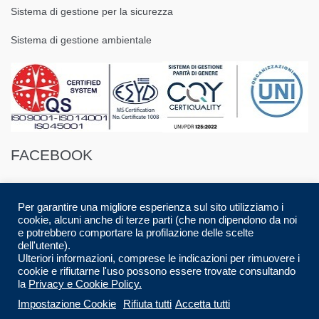
Sistema di gestione per la sicurezza
Sistema di gestione ambientale
FACEBOOK
Per garantire una migliore esperienza sul sito utilizziamo i
cookie, alcuni anche di terze parti (che non dipendono da noi
e potrebbero comportare la profilazione delle scelte
dell'utente).
© 2016 Spazio88 S.r.l. p.i. 08283280017 | Developed by
Luca Musolino
|
Ulteriori informazioni, comprese le indicazioni per rimuovere i
Designed by
AdContent |
All Rights Reserved.
cookie e rifiutarne l'uso possono essere trovate consultando
la
Privacy e Cookie Policy.
CARRELLO
CHECKOUT
HOME
Impostazione Cookie
Rifiuta tutti
Accetta tutti