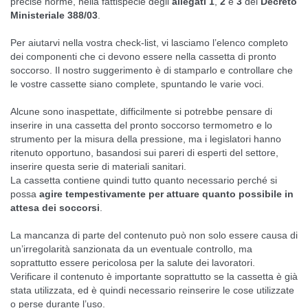
precise norme, nella fattispecie degli
allegati 1
,
2
e
3
del
Decreto
Ministeriale 388/03
.
Per aiutarvi nella vostra check-list, vi lasciamo l’elenco completo
dei componenti che ci devono essere nella cassetta di pronto
soccorso. Il nostro suggerimento è di stamparlo e controllare che
le vostre cassette siano complete, spuntando le varie voci.
Alcune sono inaspettate, difficilmente si potrebbe pensare di
inserire in una cassetta del pronto soccorso termometro e lo
strumento per la misura della pressione, ma i legislatori hanno
ritenuto opportuno, basandosi sui pareri di esperti del settore,
inserire questa serie di materiali sanitari.
La cassetta contiene quindi tutto quanto necessario perché si
possa
agire tempestivamente per attuare quanto possibile in
attesa dei soccorsi
.
La mancanza di parte del contenuto può non solo essere causa di
un’irregolarità sanzionata da un eventuale controllo, ma
soprattutto essere pericolosa per la salute dei lavoratori.
Verificare il contenuto è importante soprattutto se la cassetta è già
stata utilizzata, ed è quindi necessario reinserire le cose utilizzate
o perse durante l’uso.