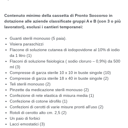
Contenuto minimo della cassetta di Pronto Soccorso in
dotazione alle aziende classificate gruppi A e B (con 3 o più
lavoratori), esclusi i cantieri temporanei:
Guanti sterili monouso (5 paia).
Visiera paraschizzi
Flacone di soluzione cutanea di iodopovidone al 10% di iodio
da 1 litro (1)
Flaconi di soluzione fisiologica ( sodio cloruro – 0,9%) da 500
ml (3)
Compresse di garza sterile 10 x 10 in buste singole (10)
Compresse di garza sterile 18 x 40 in buste singole (2)
Teli sterili monouso (2)
Pinzette da medicazione sterili monouso (2)
Confezione di rete elastica di misura media (1)
Confezione di cotone idrofilo (1)
Confezioni di cerotti di varie misure pronti all’uso (2)
Rotoli di cerotto alto cm. 2,5 (2)
Un paio di forbici
Lacci emostatici (3)