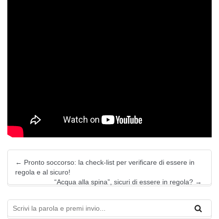
←
Pronto soccorso: la check-list per verificare di essere in
regola e al sicuro!
“Acqua alla spina”, sicuri di essere in regola?
→