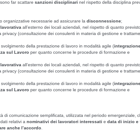
ssono far scattare
sanzioni disciplinari
nel rispetto della disciplina pre
/o organizzative necessarie ad assicurare la
disconnessione
;
 lavorativa
all’esterno dei locali aziendali, nel rispetto di quanto previst
a privacy (consultazione dei consulenti in materia di gestione e trattam
volgimento della prestazione di lavoro in modalità agile (
integrazione
zza sul Lavoro
per quanto concerne le procedure di formazione e
 lavorativa
all’esterno dei locali aziendali, nel rispetto di quanto previst
a privacy (consultazione dei consulenti in materia di gestione e trattam
volgimento della prestazione di lavoro in modalità agile (
integrazione
zza sul Lavoro
per quanto concerne le procedure di formazione e
ità di comunicazione semplificata, utilizzata nel periodo emergenziale, 
dati relativi a
nominativi dei lavoratori interessati
e
data di inizio e
are anche l’accordo
.