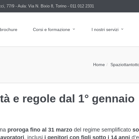
i, 77/9 - Aula: Via N. Bixio 8, Torino - 011 012 2331
 brochure
Corsi e formazione
I nostri servizi
Home
Spaziottantott
tà e regole dal 1° gennaio
una
proroga fino al 31 marzo
del regime semplificato
so
 lavoratori
, inclusi
i genitori con figli sotto i 14 anni
d’e