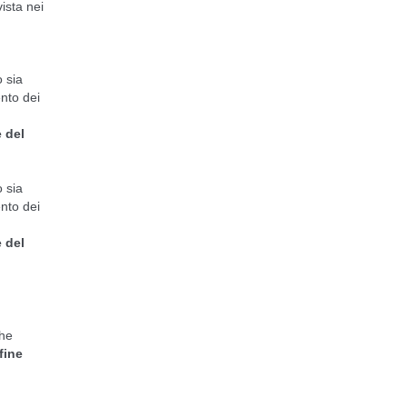
vista nei
o sia
ento dei
 del
o sia
ento dei
 del
che
 fine