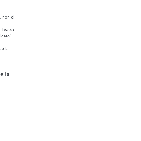
, non ci
 lavoro
icato”
do la
e la