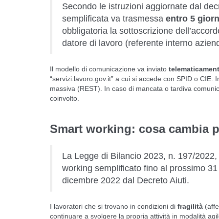
Secondo le istruzioni aggiornate dal de
semplificata va trasmessa
entro 5 gior
obbligatoria la sottoscrizione dell’acco
datore di lavoro (referente interno azie
Il modello di comunicazione va inviato
telematicamen
“servizi.lavoro.gov.it” a cui si accede con SPID o CIE. I
massiva (REST). In caso di mancata o tardiva comunic
coinvolto.
Smart working: cosa cambia per
La Legge di Bilancio 2023, n. 197/2022,
working semplificato fino al prossimo 31
dicembre 2022 dal Decreto Aiuti.
I lavoratori che si trovano in condizioni di
fragilità
(aff
continuare a svolgere la propria attività in modalità ag