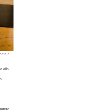
data di
o alla
da
 potere