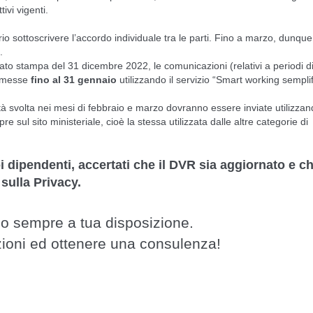
ivi vigenti.
o sottoscrivere l’accordo individuale tra le parti. Fino a marzo, dunque
.
to stampa del 31 dicembre 2022, le comunicazioni (relativi a periodi di
asmesse
fino al 31 gennaio
utilizzando il servizio “Smart working semplif
ività svolta nei mesi di febbraio e marzo dovranno essere inviate utilizzan
 sul sito ministeriale, cioè la stessa utilizzata dalle altre categorie di
oi dipendenti, accertati che il DVR sia aggiornato e ch
 sulla Privacy.
o sempre a tua disposizione.
zioni ed ottenere una consulenza!