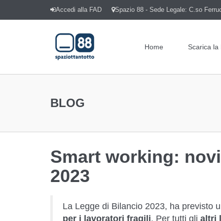
Accedi alla FAD
Spazio 88 - Sede Legale: C.so Ferrucc
Home
Scarica la
BLOG
Smart working: novi
2023
La Legge di Bilancio 2023, ha previsto 
per i lavoratori fragili
. Per tutti gli
altri