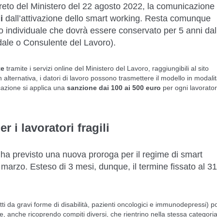
creto del Ministero del 22 agosto 2022, la comunicazione
ni
dall’attivazione dello smart working. Resta comunque
rdo individuale che dovrà essere conservato per 5 anni dal
ndale o Consulente del Lavoro).
te
tramite i servizi online del Ministero del Lavoro, raggiungibili al sito
n alternativa, i datori di lavoro possono trasmettere il modello in modali
azione si applica una
sanzione dai 100 ai 500 euro
per ogni lavorato
 i lavoratori fragili
 ha previsto una nuova proroga per il regime di smart
 marzo. Esteso di 3 mesi, dunque, il termine fissato al 31
etti da gravi forme di disabilità, pazienti oncologici e immunodepressi) 
ile, anche ricoprendo compiti diversi, che rientrino nella stessa categori