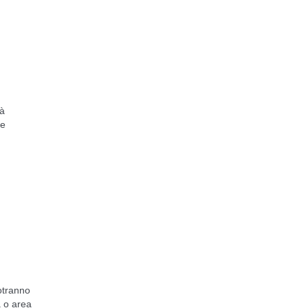
tà
re
potranno
a o area