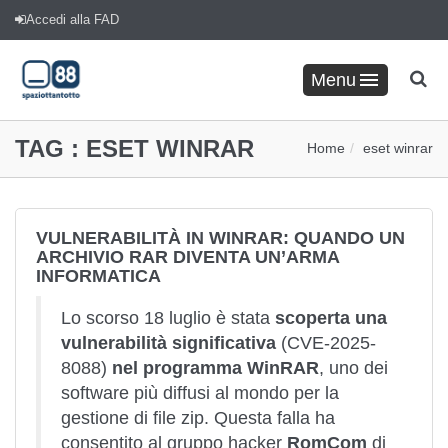
Accedi alla FAD
Menu
TAG :
ESET WINRAR
Home
eset winrar
VULNERABILITÀ IN WINRAR: QUANDO UN
ARCHIVIO RAR DIVENTA UN’ARMA
INFORMATICA
Lo scorso 18 luglio è stata
scoperta una
vulnerabilità significativa
(CVE-2025-
8088)
nel programma WinRAR
, uno dei
software più diffusi al mondo per la
gestione di file zip. Questa falla ha
consentito al gruppo hacker
RomCom
di