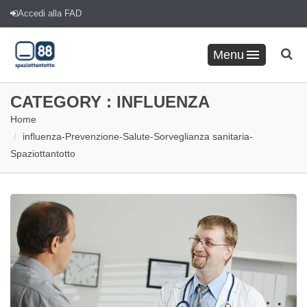
Accedi alla FAD
Menu
CATEGORY :
INFLUENZA
Home
influenza
-
Prevenzione
-
Salute
-
Sorveglianza sanitaria
-
Spaziottantotto