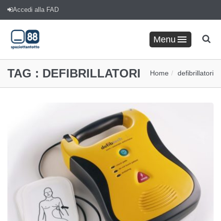
Accedi alla FAD
Menu
TAG :
DEFIBRILLATORI
Home
defibrillatori