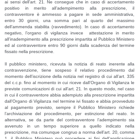
ai sensi dell’art. 21. Ne consegue che in caso di accertamento
positivo in merito all’adempimento alla prescrizione, il
contravventore è ammesso a pagare in sede amministrativa,
entro 30 giorni, una somma pari al quarto del massimo
dell’ammenda stabilita (ravvedimento). In caso di accertamento
negativo, l’organo di vigilanza invece attestazione in merito
all’inadempimento alla prescrizione impartita al Pubblico Ministero
ed al contravventore entro 90 giorni dalla scadenza del termine
fissato nella prescrizione.
Il pubblico ministero, ricevuta la notizia di reato inerente alla
contravvenzione, tiene sospeso il relativo procedimento dal
momento dell’iscrizione della notizia nel registro di cui all’art. 335
del c.c.p. fino al momento in cui riceve dall’Organo di Vigilanza le
previste comunicazioni di cui all’art. 21. In questo modo, nel caso
in cui il contravventore abbia adempiuto alla prescrizione impartita
dall’Organo di Vigilanza nel termine ivi fissato e abbia provveduto
al pagamento previsto, sempre il Pubblico Ministero richiede
l’archiviazione del procedimento, per estinzione del reato. In
alternativa, se da parte del contravventore l’adempimento sia
avvenuto in un tempo superiore a quello indicato nella
prescrizione, ma comunque congruo a norma dell’art. 20, comma
1, il Pubblico Ministero può procedere ai fini dell’applicazione