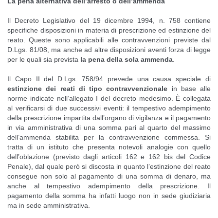
La pena alternativa dell’arresto o dell’ammenda
Il Decreto Legislativo del 19 dicembre 1994, n. 758 contiene
specifiche disposizioni in materia di prescrizione ed estinzione del
reato. Queste sono applicabili alle contravvenzioni previste dal
D.Lgs. 81/08, ma anche ad altre disposizioni aventi forza di legge
per le quali sia prevista
la pena della sola ammenda
.
Il Capo II del D.Lgs. 758/94 prevede una causa speciale di
estinzione dei reati di tipo contravvenzionale
in base alle
norme indicate nell’allegato I del decreto medesimo. È collegata
al verificarsi di due successivi eventi: il tempestivo adempimento
della prescrizione impartita dall’organo di vigilanza e il pagamento
in via amministrativa di una somma pari al quarto del massimo
dell’ammenda stabilita per la contravvenzione commessa. Si
tratta di un istituto che presenta notevoli analogie con quello
dell’oblazione (previsto dagli articoli 162 e 162 bis del Codice
Penale), dal quale però si discosta in quanto l’estinzione del reato
consegue non solo al pagamento di una somma di denaro, ma
anche al tempestivo adempimento della prescrizione. Il
pagamento della somma ha infatti luogo non in sede giudiziaria
ma in sede amministrativa.