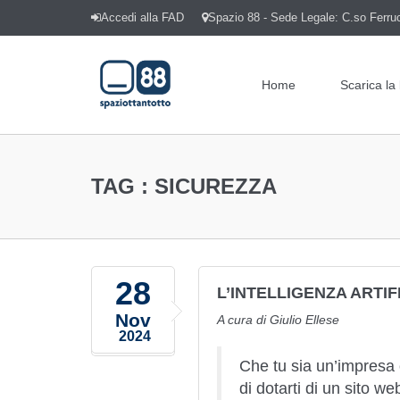
Accedi alla FAD
Spazio 88 - Sede Legale: C.so Ferrucc
Home
Scarica la
TAG :
SICUREZZA
28
L’INTELLIGENZA ARTIF
Nov
A cura di Giulio Ellese
2024
Che tu sia un’impresa o
di dotarti di un sito we