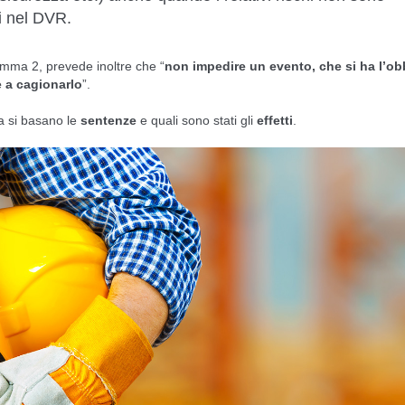
i nel DVR.
comma 2, prevede inoltre che “
non impedire un evento, che si ha l’ob
e a cagionarlo
”.
a si basano le
sentenze
e quali sono stati gli
effetti
.