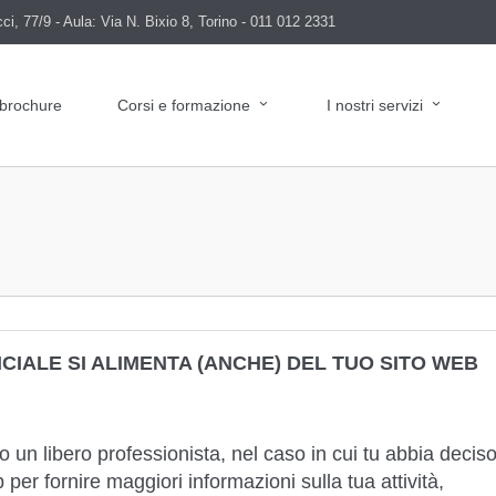
i, 77/9 - Aula: Via N. Bixio 8, Torino - 011 012 2331
 brochure
Corsi e formazione
I nostri servizi
ICIALE SI ALIMENTA (ANCHE) DEL TUO SITO WEB
 un libero professionista, nel caso in cui tu abbia decis
b per fornire maggiori informazioni sulla tua attività,