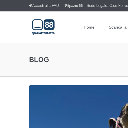
Accedi alla FAD
Spazio 88 - Sede Legale: C.so Ferrucc
Home
Scarica la
BLOG