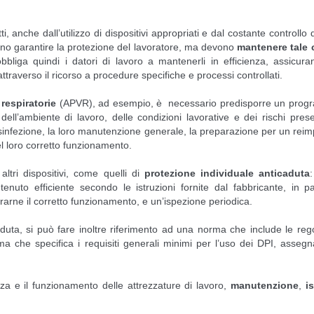
i, anche dall’utilizzo di dispositivi appropriati e dal costante controllo d
no garantire la protezione del lavoratore, ma devono
mantenere tale 
bbliga quindi i datori di lavoro a mantenerli in efficienza, assicur
traverso il ricorso a procedure specifiche e processi controllati.
 respiratorie
(APVR), ad esempio, è necessario predisporre un prog
ell’ambiente di lavoro, delle condizioni lavorative e dei rischi prese
infezione, la loro manutenzione generale, la preparazione per un rei
a del loro corretto funzionamento.
tri dispositivi, come quelli di
protezione individuale anticaduta
to efficiente secondo le istruzioni fornite dal fabbricante, in par
urarne il corretto funzionamento, e un’ispezione periodica.
aduta, si può fare inoltre riferimento ad una norma che include le rego
 ma che specifica i requisiti generali minimi per l’uso dei DPI, assegn
za e il funzionamento delle attrezzature di lavoro,
manutenzione
,
i