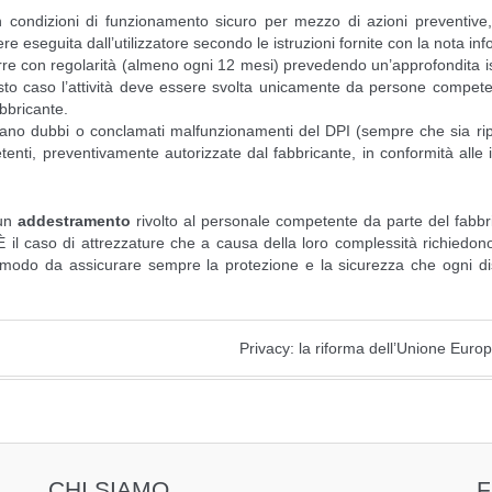
 condizioni di funzionamento sicuro per mezzo di azioni preventive,
seguita dall’utilizzatore secondo le istruzioni fornite con la nota inf
ndurre con regolarità (almeno ogni 12 mesi) prevedendo un’approfondita 
uesto caso l’attività deve essere svolta unicamente da persone compete
bbricante.
rgano dubbi o conclamati malfunzionamenti del DPI (sempre che sia rip
i, preventivamente autorizzate dal fabbricante, in conformità alle i
 un
addestramento
rivolto al personale competente da parte del fabbr
È il caso di attrezzature che a causa della loro complessità richiedon
 modo da assicurare sempre la protezione e la sicurezza che ogni di
Privacy: la riforma dell’Unione Eur
CHI SIAMO