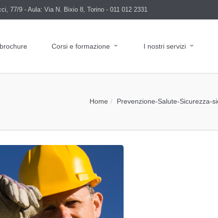
i, 77/9 - Aula: Via N. Bixio 8, Torino - 011 012 2331
 brochure
Corsi e formazione
I nostri servizi
Home
Prevenzione
-
Salute
-
Sicurezza
-
s