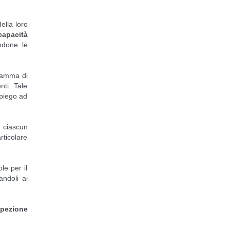
ella loro
capacità
andone le
ramma di
nti. Tale
mpiego ad
: ciascun
ticolare
le per il
andoli ai
spezione