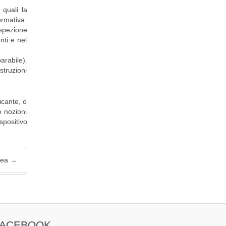
 quali la
ormativa.
ispezione
nti e nel
arabile).
struzioni
icante, o
o nozioni
spositivo
opea
→
FACEBOOK