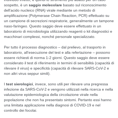
sospetto, è un
saggio molecolare
basato sul riconoscimento
dell’acido nucleico (RNA) virale mediante un metodo di
amplificazione (Polymerase Chain Reaction, PCR) effettuato su
un campione di secrezioni respiratorie, generalmente un tampone
naso-faringeo. Questo saggio deve essere effettuato in un
laboratorio di microbiologia utilizzando reagenti o kit diagnostici e
macchinari complessi, nonché personale specializzato.
Per tutto il processo diagnostico – dal prelievo, al trasporto in
laboratorio, all’esecuzione del test e alla refertazione – possono
essere richiesti di norma 1-2 giorni. Questo saggio deve essere
considerato il test di riferimento in termini di sensibilità (capacità di
rilevare il virus) e specificità (capacità di rilevare SARS-CoV-2 e
non altri virus seppur simili).
I
test sierologici
, invece, sono utili per rilevare una pregressa
infezione da SARS-CoV-2 e vengono utilizzati nella ricerca e nella
valutazione epidemiologica della circolazione virale nella
popolazione che non ha presentato sintomi. Pertanto essi hanno
una limitata applicazione nella diagnosi di COVID-19 e nel
controllo dei focolai.