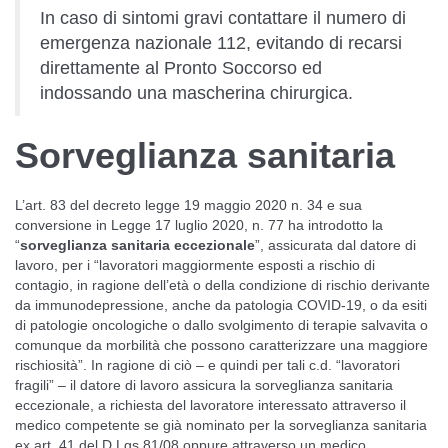
In caso di sintomi gravi contattare il numero di
emergenza nazionale 112, evitando di recarsi
direttamente al Pronto Soccorso ed
indossando una mascherina chirurgica.
Sorveglianza sanitaria
L’art. 83 del decreto legge 19 maggio 2020 n. 34 e sua
conversione in Legge 17 luglio 2020, n. 77 ha introdotto la
“
sorveglianza sanitaria eccezionale
”, assicurata dal datore di
lavoro, per i “lavoratori maggiormente esposti a rischio di
contagio, in ragione dell’età o della condizione di rischio derivante
da immunodepressione, anche da patologia COVID-19, o da esiti
di patologie oncologiche o dallo svolgimento di terapie salvavita o
comunque da morbilità che possono caratterizzare una maggiore
rischiosità”. In ragione di ciò – e quindi per tali c.d. “lavoratori
fragili” – il datore di lavoro assicura la sorveglianza sanitaria
eccezionale, a richiesta del lavoratore interessato attraverso il
medico competente se già nominato per la sorveglianza sanitaria
ex art. 41 del D.Lgs 81/08 oppure attraverso un medico