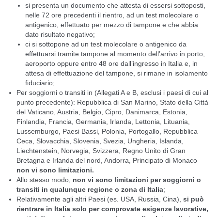
si presenta un documento che attesta di essersi sottoposti,
nelle 72 ore precedenti il rientro, ad un test molecolare o
antigenico, effettuato per mezzo di tampone e che abbia
dato risultato negativo;
ci si sottopone ad un test molecolare o antigenico da
effettuarsi tramite tampone al momento dell’arrivo in porto,
aeroporto oppure entro 48 ore dall’ingresso in Italia e, in
attesa di effettuazione del tampone, si rimane in isolamento
fiduciario;
Per soggiorni o transiti in (Allegati A e B, esclusi i paesi di cui al
punto precedente): Repubblica di San Marino, Stato della Città
del Vaticano, Austria, Belgio, Cipro, Danimarca, Estonia,
Finlandia, Francia, Germania, Irlanda, Lettonia, Lituania,
Lussemburgo, Paesi Bassi, Polonia, Portogallo, Repubblica
Ceca, Slovacchia, Slovenia, Svezia, Ungheria, Islanda,
Liechtenstein, Norvegia, Svizzera, Regno Unito di Gran
Bretagna e Irlanda del nord, Andorra, Principato di Monaco
non vi sono limitazioni
.
Allo stesso modo,
non vi sono limitazioni per soggiorni o
transiti in qualunque regione o zona di Italia
;
Relativamente agli altri Paesi (es. USA, Russia, Cina),
si può
rientrare in Italia solo per comprovate esigenze lavorative,