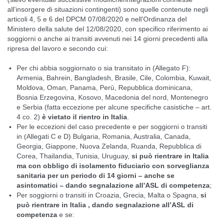
all’insorgere di situazioni contingenti) sono quelle contenute negli
articoli 4, 5 e 6 del
DPCM 07/08/2020
e
nell’Ordinanza del
Ministero della salute del 12/08/2020
, con specifico riferimento ai
soggiorni o anche ai transiti avvenuti nei 14 giorni precedenti alla
ripresa del lavoro e secondo cui:
Per chi abbia soggiornato o sia transitato in (Allegato F):
Armenia, Bahrein, Bangladesh, Brasile, Cile, Colombia, Kuwait,
Moldova, Oman, Panama, Perù, Repubblica dominicana,
Bosnia Erzegovina, Kosovo, Macedonia del nord, Montenegro
e Serbia (fatta eccezione per alcune specifiche casistiche – art.
4 co. 2)
è vietato il rientro in Italia
.
Per le eccezioni del caso precedente e per soggiorni o transiti
in (Allegati C e D) Bulgaria, Romania, Australia, Canada,
Georgia, Giappone, Nuova Zelanda, Ruanda, Repubblica di
Corea, Thailandia, Tunisia, Uruguay,
si può rientrare in Italia
ma con obbligo di isolamento fiduciario con sorveglianza
sanitaria per un periodo di 14 giorni – anche se
asintomatici – dando segnalazione all’ASL di competenza
;
Per soggiorni o transiti in Croazia, Grecia, Malta o Spagna,
si
può rientrare in Italia , dando segnalazione all’ASL di
competenza
e se: