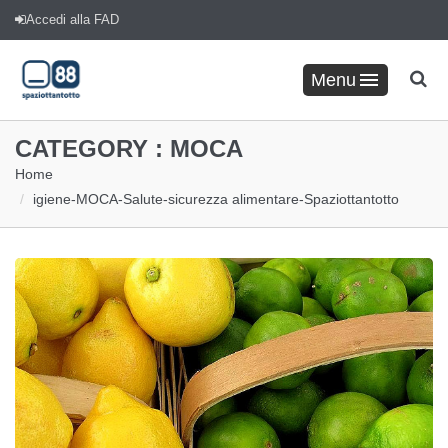
Accedi alla FAD
Menu
CATEGORY :
MOCA
Home
igiene
-
MOCA
-
Salute
-
sicurezza alimentare
-
Spaziottantotto