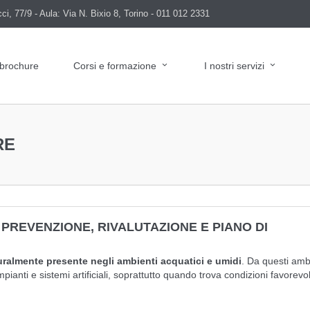
i, 77/9 - Aula: Via N. Bixio 8, Torino - 011 012 2331
 brochure
Corsi e formazione
I nostri servizi
RE
 PREVENZIONE, RIVALUTAZIONE E PIANO DI
uralmente presente negli ambienti acquatici e umidi
. Da questi amb
ianti e sistemi artificiali, soprattutto quando trova condizioni favorevoli