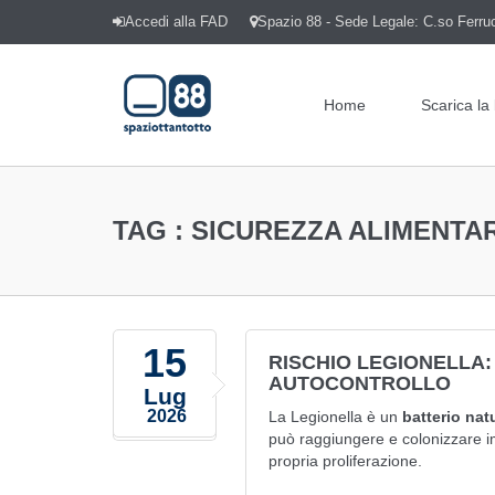
Accedi alla FAD
Spazio 88 - Sede Legale: C.so Ferrucc
Home
Scarica la
TAG :
SICUREZZA ALIMENTA
15
RISCHIO LEGIONELLA:
AUTOCONTROLLO
Lug
2026
La Legionella è un
batterio nat
può raggiungere e colonizzare imp
propria proliferazione.