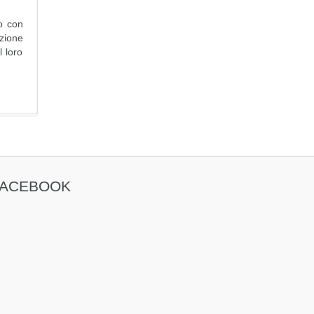
to con
azione
l loro
FACEBOOK