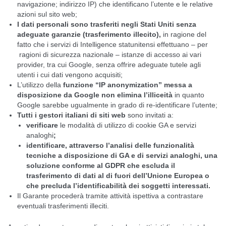
navigazione; indirizzo IP) che identificano l’utente e le relative
azioni sul sito web;
I dati personali sono trasferiti negli Stati Uniti senza
adeguate garanzie (trasferimento illecito),
in ragione del
fatto che i servizi di Intelligence statunitensi effettuano – per
ragioni di sicurezza nazionale – istanze di accesso ai vari
provider, tra cui Google, senza offrire adeguate tutele agli
utenti i cui dati vengono acquisiti;
L’utilizzo della
funzione “IP anonymization” messa a
disposizione da Google non elimina l’illiceità
in quanto
Google sarebbe ugualmente in grado di re-identificare l’utente;
Tutti i gestori italiani di siti web
sono invitati a:
verificare
le modalità di utilizzo di cookie GA e servizi
analoghi
;
identificare, attraverso l’analisi delle funzionalità
tecniche a disposizione di GA e di servizi analoghi, una
soluzione conforme al GDPR che escluda il
trasferimento di dati al di fuori dell’Unione Europea o
che precluda l’identificabilità dei soggetti interessati.
Il Garante procederà tramite attività ispettiva a contrastare
eventuali trasferimenti illeciti.