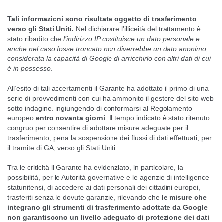
Tali informazioni sono risultate oggetto di trasferimento
verso gli Stati Uniti.
Nel dichiarare l’illiceità del trattamento è
stato ribadito che
l’indirizzo IP costituisce un dato personale e
anche nel caso fosse troncato non diverrebbe un dato anonimo,
considerata la capacità di Google di arricchirlo con altri dati di cui
è in possesso
.
All’esito di tali accertamenti il Garante ha adottato il primo di una
serie di provvedimenti con cui
ha ammonito
il gestore del sito web
sotto indagine, ingiungendo di conformarsi al Regolamento
europeo
entro novanta giorni
. Il tempo indicato è stato ritenuto
congruo per consentire di adottare misure adeguate per il
trasferimento, pena la sospensione dei flussi di dati effettuati, per
il tramite di GA, verso gli Stati Uniti.
Tra le criticità il Garante ha evidenziato, in particolare, la
possibilità, per le Autorità governative e le agenzie di intelligence
statunitensi, di accedere ai dati personali dei cittadini europei,
trasferiti senza le dovute garanzie, rilevando che
le misure che
integrano gli strumenti di trasferimento adottate da Google
non garantiscono un livello adeguato di protezione dei dati