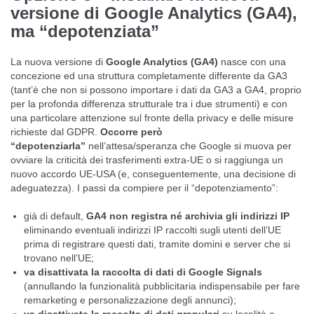
versione di Google Analytics (GA4),
ma “depotenziata”
La nuova versione di
Google Analytics (GA4)
nasce con una
concezione ed una struttura completamente differente da GA3
(tant’è che non si possono importare i dati da GA3 a GA4, proprio
per la profonda differenza strutturale tra i due strumenti) e con
una particolare attenzione sul fronte della privacy e delle misure
richieste dal GDPR.
Occorre però
“depotenziarla”
nell’attesa/speranza che Google si muova per
ovviare la criticità dei trasferimenti extra-UE o si raggiunga un
nuovo accordo UE-USA (e, conseguentemente, una decisione di
adeguatezza). I passi da compiere per il “depotenziamento”:
già di default,
GA4 non registra né archivia gli indirizzi IP
eliminando eventuali indirizzi IP raccolti sugli utenti dell’UE
prima di registrare questi dati, tramite domini e server che si
trovano nell’UE;
va disattivata
la raccolta di dati di Google Signals
(annullando la funzionalità pubblicitaria indispensabile per fare
remarketing e personalizzazione degli annunci);
va disattivata la raccolta di dati granulari
su località e