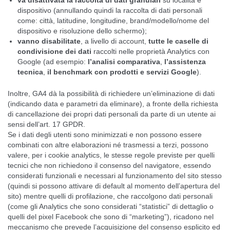
dispositivo (annullando quindi la raccolta di dati personali
come: città, latitudine, longitudine, brand/modello/nome del
dispositivo e risoluzione dello schermo);
vanno disabilitate
, a livello di account,
tutte le caselle di
condivisione dei dati
raccolti nelle proprietà Analytics con
Google (ad esempio:
l’analisi comparativa
,
l’assistenza
tecnica
,
il benchmark con prodotti e servizi Google
).
Inoltre, GA4 dà la possibilità di richiedere un’eliminazione di dati
(indicando data e parametri da eliminare), a fronte della richiesta
di cancellazione dei propri dati personali da parte di un utente ai
sensi dell’art. 17 GPDR.
Se i dati degli utenti sono minimizzati e non possono essere
combinati con altre elaborazioni né trasmessi a terzi, possono
valere, per i cookie analytics, le stesse regole previste per quelli
tecnici che non richiedono il consenso del navigatore, essendo
considerati funzionali e necessari al funzionamento del sito stesso
(quindi si possono attivare di default al momento dell’apertura del
sito) mentre quelli di profilazione, che raccolgono dati personali
(come gli Analytics che sono considerati “statistici” di dettaglio o
quelli del pixel Facebook che sono di “marketing”), ricadono nel
meccanismo che prevede l’acquisizione del consenso esplicito ed