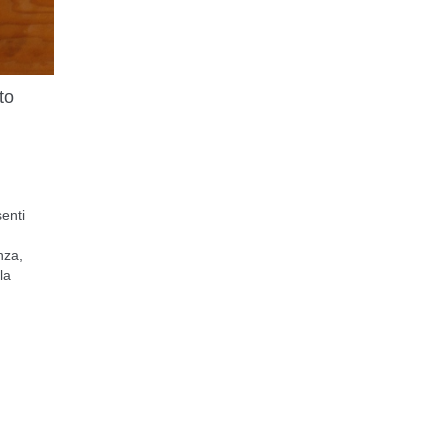
to
enti
nza,
la