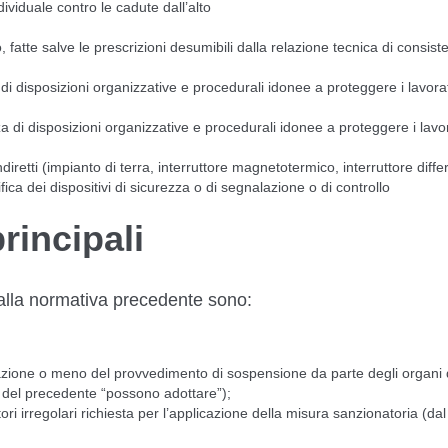
ividuale contro le cadute dall’alto
fatte salve le prescrizioni desumibili dalla relazione tecnica di consist
a di disposizioni organizzative e procedurali idonee a proteggere i lavorat
a di disposizioni organizzative e procedurali idonee a proteggere i lavo
diretti (impianto di terra, interruttore magnetotermico, interruttore diffe
ca dei dispositivi di sicurezza o di segnalazione o di controllo
rincipali
o alla normativa precedente sono:
icazione o meno del provvedimento di sospensione da parte degli organi 
sto del precedente “possono adottare”);
ri irregolari richiesta per l’applicazione della misura sanzionatoria (da