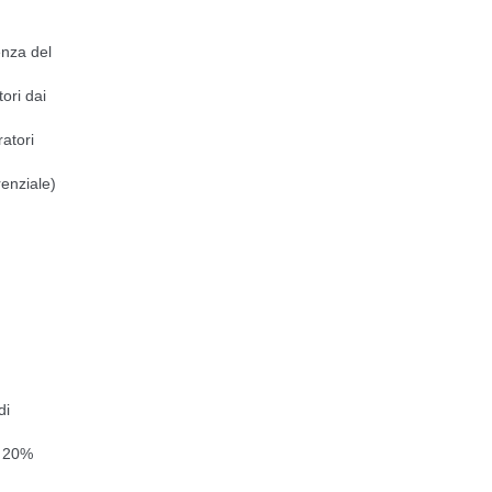
enza del
ori dai
ratori
renziale)
di
l 20%