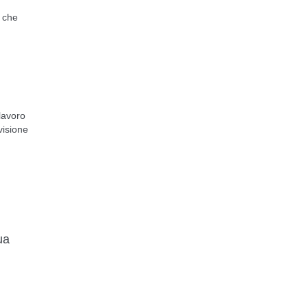
, che
lavoro
isione
ua