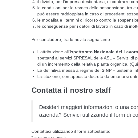
il divieto, per l’impresa destinataria, di contrarre c
le condizioni per la revoca della sospensione, tra c
può essere raddoppiata in caso di precedenti sospe
le modalità e i termini di ricorso contro la sospensio
le conseguenze per i datori di lavoro in caso di in
Per concludere, tra le novità segnaliamo:
L’attribuzione all’
Ispettorato Nazionale del Lavor
spettanti ai servizi SPRESAL delle ASL –
Servizi di 
di un incremento della relativa pianta organica. (Quin
La definitiva messa a regime del
SINP
–
Sistema In
L’istituzione, con apposito decreto da emanarsi entr
Contatta il nostro staff
Desideri maggiori informazioni o una con
azienda? Scrivici utilizzando il form di c
Contattaci utilizzando il form sottostante:
* = campi richiesti