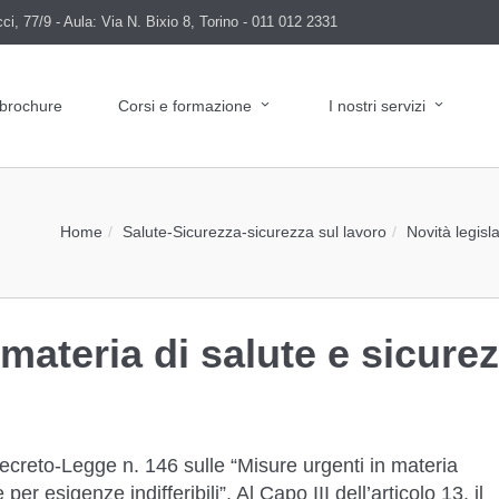
i, 77/9 - Aula: Via N. Bixio 8, Torino - 011 012 2331
 brochure
Corsi e formazione
I nostri servizi
Home
Salute
-
Sicurezza
-
sicurezza sul lavoro
Novità legisl
 materia di salute e sicure
 Decreto-Legge n. 146 sulle “Misure urgenti in materia
er esigenze indifferibili”. Al Capo III dell’articolo 13, il