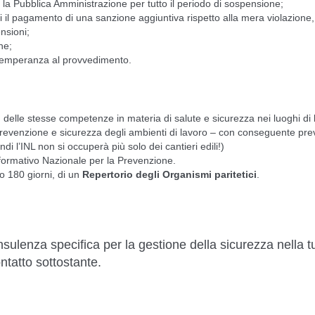
on la Pubblica Amministrazione per tutto il periodo di sospensione;
ui il pagamento di una sanzione aggiuntiva rispetto alla mera violazione
nsioni;
ne;
ottemperanza al provvedimento.
o
delle stesse competenze in materia di salute e sicurezza nei luoghi di 
prevenzione e sicurezza degli ambienti di lavoro
– con conseguente prev
di l’INL non si occuperà più solo dei cantieri edili!)
formativo Nazionale per la Prevenzione
.
o 180 giorni, di un
Repertorio degli Organismi paritetici
.
sulenza specifica per la gestione della sicurezza nella t
ontatto sottostante.