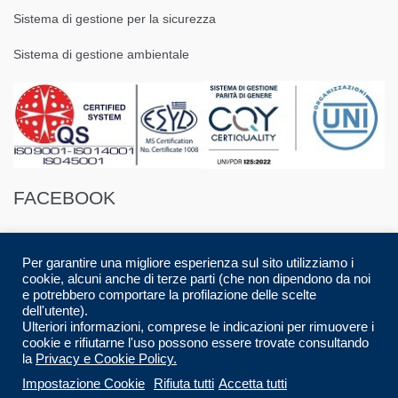
Sistema di gestione per la sicurezza
Sistema di gestione ambientale
FACEBOOK
Per garantire una migliore esperienza sul sito utilizziamo i
cookie, alcuni anche di terze parti (che non dipendono da noi
e potrebbero comportare la profilazione delle scelte
dell'utente).
© 2016 Spazio88 S.r.l. p.i. 08283280017 | Developed by
Luca Musolino
|
Ulteriori informazioni, comprese le indicazioni per rimuovere i
Designed by
AdContent |
All Rights Reserved.
cookie e rifiutarne l'uso possono essere trovate consultando
la
Privacy e Cookie Policy.
CARRELLO
CHECKOUT
HOME
Impostazione Cookie
Rifiuta tutti
Accetta tutti