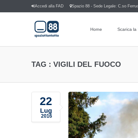
Accedi alla FAD
Spazio 88 - Sede Legale: C.so Ferrucc
Home
Scarica la
TAG :
VIGILI DEL FUOCO
22
Lug
2016