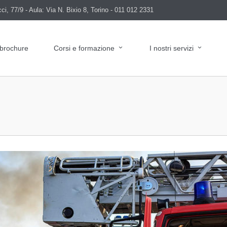
i, 77/9 - Aula: Via N. Bixio 8, Torino - 011 012 2331
 brochure
Corsi e formazione
I nostri servizi