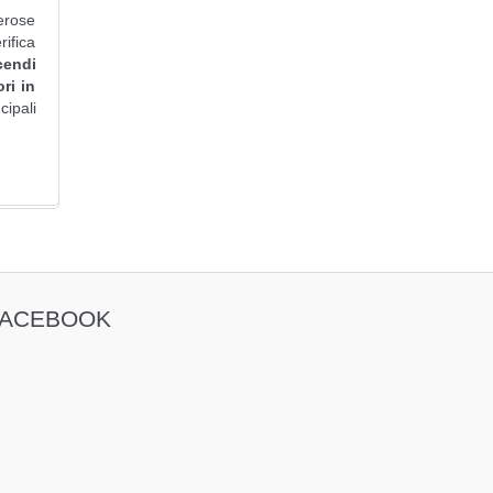
erose
rifica
cendi
ri in
cipali
FACEBOOK