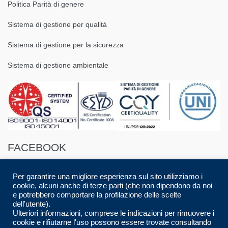
Politica Parità di genere
Sistema di gestione per qualità
Sistema di gestione per la sicurezza
Sistema di gestione ambientale
FACEBOOK
Per garantire una migliore esperienza sul sito utilizziamo i
cookie, alcuni anche di terze parti (che non dipendono da noi
e potrebbero comportare la profilazione delle scelte
dell'utente).
Ulteriori informazioni, comprese le indicazioni per rimuovere i
© 2016 Spazio88 S.r.l. p.i. 08283280017 | Developed by
Luca Musolino
|
cookie e rifiutarne l'uso possono essere trovate consultando
Designed by
AdContent |
All Rights Reserved.