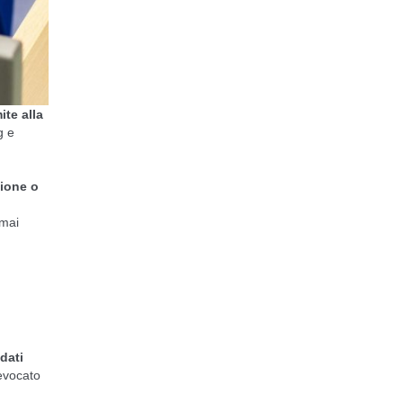
ite alla
g e
zione o
rmai
dati
evocato