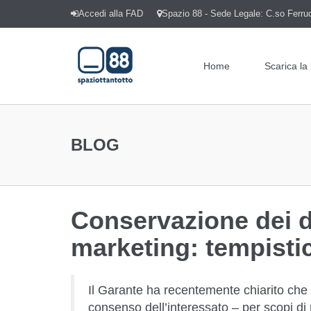
Accedi alla FAD
Spazio 88 - Sede Legale: C.so Ferrucc
Home
Scarica la
BLOG
Conservazione dei da
marketing: tempisti
Il Garante ha recentemente chiarito che il
consenso dell’interessato – per scopi di 