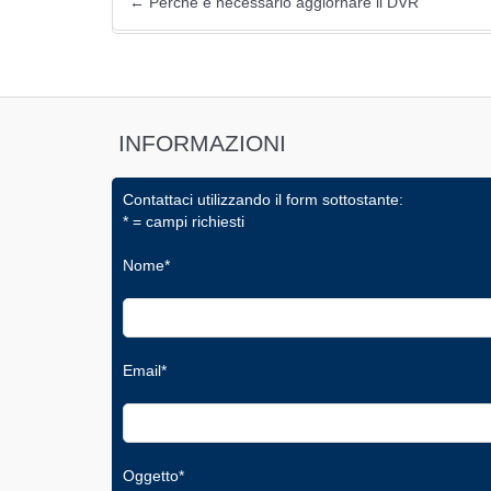
←
Perché è necessario aggiornare il DVR
INFORMAZIONI
Contattaci utilizzando il form sottostante:
* = campi richiesti
Nome*
Email*
Oggetto*