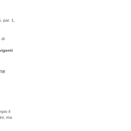
, par. 1,
 di
vigenti
one
pio il
ini, ma