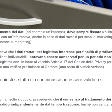
tamento dei dati
(ad esempio un’impresa),
deve sempre fissare un lim
 con un’informativa, anche in caso di dati raccolti per scopi di marketin
onnesse al marketing).
cava che i
dati trattati per legittimo interesse per finalità di profila
lienti individuabili,
potevano essere conservati per un periodo non
registrazione. In base al vecchio Articolo 17 del Codice della Privacy (o
e una verifica preliminare al Garante (una sorta di autorizzazione).
 chiesti se tutto ciò continuasse ad essere valido o si
.
0
ha risolto il dubbio, prevedendo che
il consenso al trattamento dei 
si valido indipendentemente dal tempo trascorso
, finché non venga r