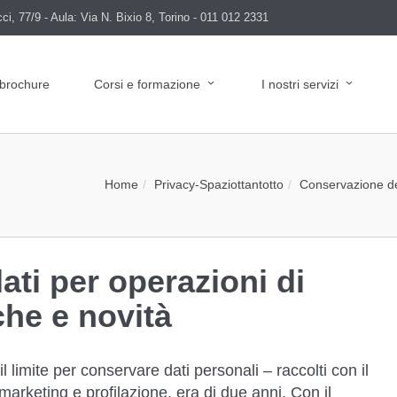
i, 77/9 - Aula: Via N. Bixio 8, Torino - 011 012 2331
 brochure
Corsi e formazione
I nostri servizi
Home
Privacy
-
Spaziottantotto
Conservazione dei
ti per operazioni di
che e novità
 limite per conservare dati personali – raccolti con il
marketing e profilazione, era di due anni. Con il