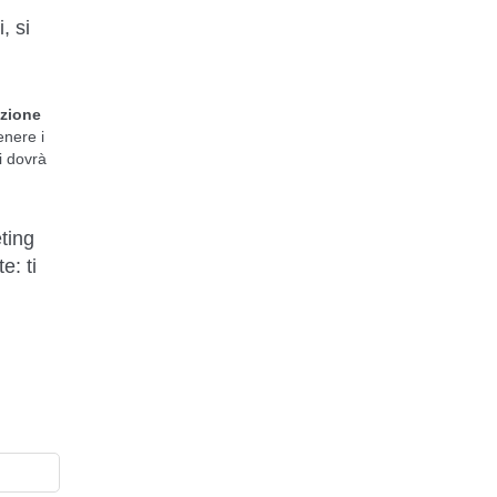
, si
azione
enere i
i dovrà
ting
e: ti