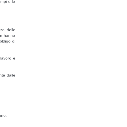
empi e le
zzo delle
non hanno
bbligo di
 lavoro e
nte dalle
ano: