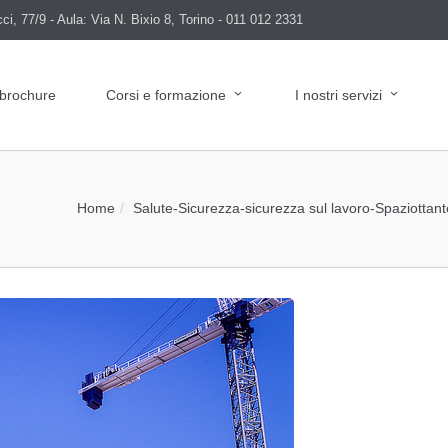
i, 77/9 - Aula: Via N. Bixio 8, Torino - 011 012 2331
 brochure
Corsi e formazione
I nostri servizi
Home
Salute
-
Sicurezza
-
sicurezza sul lavoro
-
Spaziottant