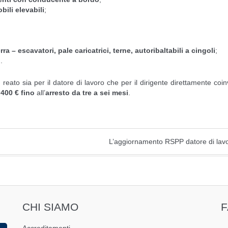
bili elevabili
;
– escavatori, pale caricatrici, terne, autoribaltabili a cingoli
;
o
.
eato sia per il datore di lavoro che per il dirigente direttamente coin
.400
€ fino
all’
arresto da tre a sei mesi
.
L’aggiornamento RSPP datore di lav
CHI SIAMO
Accreditamenti