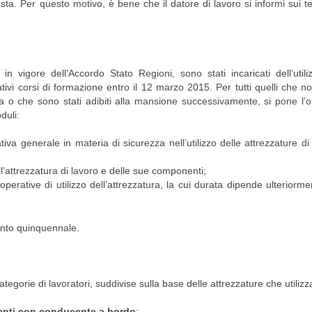
hiesta. Per questo motivo, è bene che il datore di lavoro si informi sui t
 vigore dell’Accordo Stato Regioni, sono stati incaricati dell’utili
ativi corsi di formazione entro il 12 marzo 2015. Per tutti quelli che 
a o che sono stati adibiti alla mansione successivamente, si pone l’o
duli:
iva generale in materia di sicurezza nell’utilizzo delle attrezzature di
ll’attrezzatura di lavoro e delle sue componenti;
perative di utilizzo dell’attrezzatura, la cui durata dipende ulteriorme
mento quinquennale.
tegorie di lavoratori, suddivise sulla base delle attrezzature che utilizz
venti con conducente a bordo
;