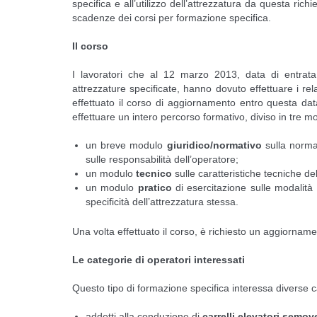
specifica e all’utilizzo dell’attrezzatura da questa ric
scadenze dei corsi per formazione specifica.
Il corso
I lavoratori che al 12 marzo 2013, data di entrata in
attrezzature specificate, hanno dovuto effettuare i rel
effettuato il corso di aggiornamento entro questa dat
effettuare un intero percorso formativo, diviso in tre mo
un breve modulo
giuridico/normativo
sulla normat
sulle responsabilità dell’operatore;
un modulo
tecnico
sulle caratteristiche tecniche de
un modulo
pratico
di esercitazione sulle modalità o
specificità dell’attrezzatura stessa.
Una volta effettuato il corso, è richiesto un aggiorna
Le categorie di operatori interessati
Questo tipo di formazione specifica interessa diverse ca
addetti alla conduzione di
carrelli elevatori semo