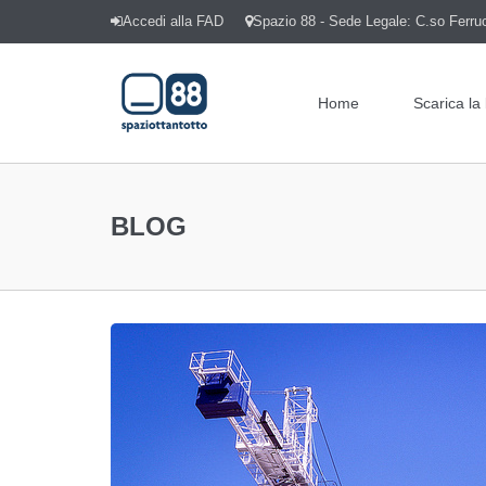
Accedi alla FAD
Spazio 88 - Sede Legale: C.so Ferrucc
Home
Scarica la
BLOG