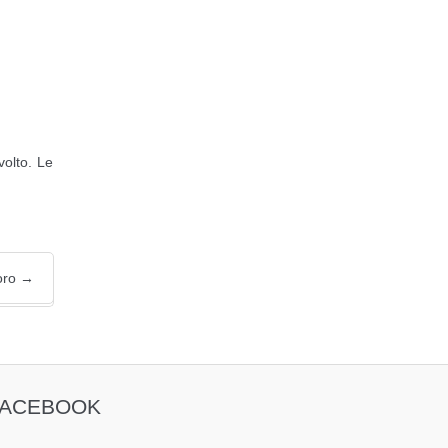
volto. Le
oro
→
FACEBOOK