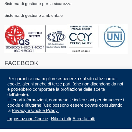
Sistema di gestione per la sicurezza
Sistema di gestione ambientale
FACEBOOK
Per garantire una migliore esperienza sul sito utilizziamo i
cookie, alcuni anche di terze parti (che non dipendono da noi
e potrebbero comportare la profilazione delle scelte
dell'utente).
Ulteriori informazioni, comprese le indicazioni per rimuovere i
© 2016 Spazio88 S.r.l. p.i. 08283280017 | Developed by
Luca Musolino
|
cookie e rifiutarne l'uso possono essere trovate consultando
Designed by
AdContent |
All Rights Reserved.
la
Privacy e Cookie Policy.
Impostazione Cookie
Rifiuta tutti
Accetta tutti
CARRELLO
CHECKOUT
HOME