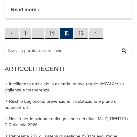
Read more
Paginazione
PAGE
PAGE
PAGE
PAGE
1
…
14
15
16
degli
articoli
ARTICOLI RECENTI
Intelligenza artificiale in azienda: nuove regole dell’AI Act su
vigilanza e trasparenza
Rischio Legionella: prevenzione, rivalutazione e piano di
autocontrollo
Novità per le aziende nella gestione dei rifiuti: MUD, RENTRI e
FIR digitale 2026
Panorama 2026: i sistemi di gestione ISO tra evoluzione